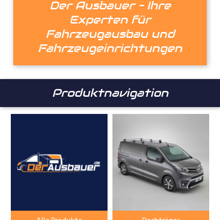
Der Ausbauer – Ihre
Experten für
Fahrzeugausbau und
Fahrzeug­einrichtungen
Produktnavigation