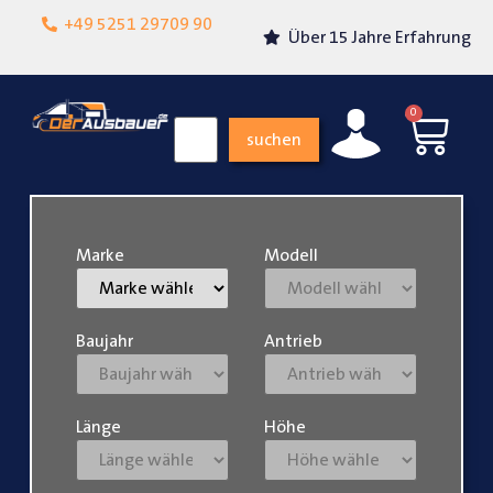
Lokalgeschäft in
+49 5251 29709 90
Über 15 Jahre Erfahrung
Paderborn
0
suchen
Marke
Modell
Baujahr
Antrieb
Länge
Höhe