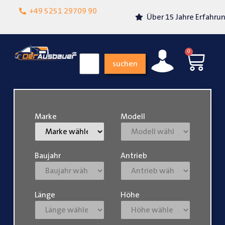
Lokalgeschäft in
+49 5251 29709 90
Über 15 Jahre Erfahrung
Paderborn
0
suchen
Marke
Modell
Baujahr
Antrieb
Länge
Höhe