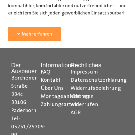
kompatibler, komfortabler und nutzerfreundlicher – und
erleichtern Sie sich jeden gewerblichen Einsatz spürbar!
Vom bloßen Teil zum echten Vorteil – das ist
Der
Mehr erfahren
Ausbauer
Das Zubehör und die Ausbauteile aus unserem großen
Sortiment können Sie sich entweder zum Eigenausbau
bestellen oder Ihren Fahrzeugausbau gern auch von uns
Der
Informationen
Rechtliches
Ausbauer
vornehmen lassen. Das bietet sich insbesondere dann
FAQ
Impressum
Borchener
an, wenn Sie in unserem Online-Angebot bei aller
Kontakt
Datenschutzerklärung
Auswahl doch noch nicht das perfekt Passende
Straße
Über Uns
Widerrufsbelehrung
gefunden haben. In diesem Fall nehmen Sie einfach
334c
Montageanleitungen
Vertrag
direkt Kontakt zu uns auf! Unsere erfahrenen
33106
Zahlungsarten
widerrufen
Mitarbeiter übernehmen gern die individuelle Planung
Paderborn
AGB
Ihrer Fahrzeugeinrichtung und passen das gewünschte
Tel:
Nutzfahrzeug-Zubehör an Ihre Wünsche und Ihr
05251/29709-
Fahrzeug an. Mithilfe modernster Technik für eine