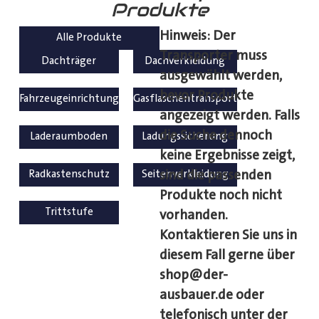
Produkte
Hinweis: Der
Alle Produkte
Transporter muss
Dachträger
Dachverkleidung
ausgewählt werden,
bevor Produkte
Fahrzeugeinrichtung
Gasflaschentransport
angezeigt werden. Falls
die Suche dennoch
Laderaumboden
Ladungssicherung
keine Ergebnisse zeigt,
sind die passenden
Radkastenschutz
Seitenverkleidung
Produkte noch nicht
Trittstufe
vorhanden.
Kontaktieren Sie uns in
diesem Fall gerne über
shop@der-
ausbauer.de oder
telefonisch unter der