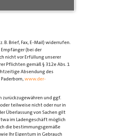
B. Brief, Fax, E-Mail) widerrufen.
m Empfänger (bei der
h nicht vor Erfüllung unserer
rer Pflichten gemäß § 312e Abs. 1
echtzeitige Absendung des
6 Paderborn,
www.der-
en zurückzugewähren und ggf.
der teilweise nicht oder nur in
er Überlassung von Sachen gilt
n etwa im Ladengeschäft möglich
durch die bestimmungsgemäße
wie Ihr Eigentum in Gebrauch