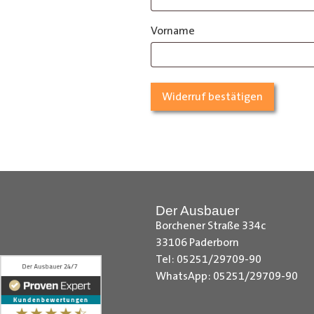
E-
Vorname
Mail
(wiederholen)
*
Widerruf bestätigen
Der Ausbauer
Borchener Straße 334c
33106 Paderborn
Tel: 05251/29709-90
WhatsApp: 05251/29709-90