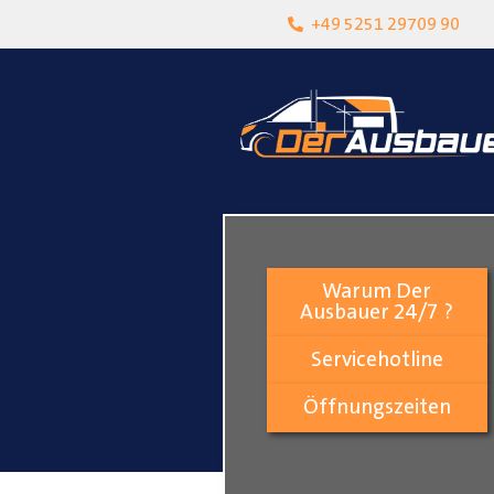
heit
Lokalgeschäft in Paderborn
+49 5251 29709 90
Warum Der
Ausbauer 24/7 ?
Servicehotline
Öffnungszeiten