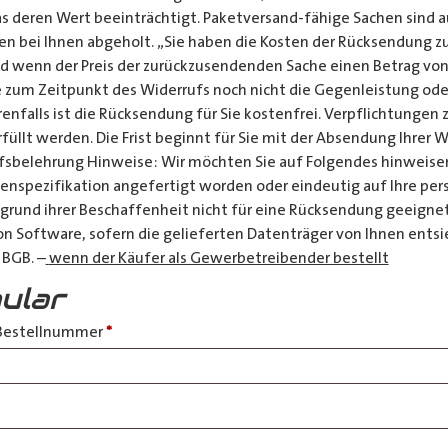
s deren Wert beeinträchtigt. Paketversand-fähige Sachen sind 
n bei Ihnen abgeholt. „Sie haben die Kosten der Rücksendung zu
nd wenn der Preis der zurückzusendenden Sache einen Betrag von
 zum Zeitpunkt des Widerrufs noch nicht die Gegenleistung oder
enfalls ist die Rücksendung für Sie kostenfrei. Verpflichtungen
üllt werden. Die Frist beginnt für Sie mit der Absendung Ihrer W
fsbelehrung Hinweise: Wir möchten Sie auf Folgendes hinweisen
enspezifikation angefertigt worden oder eindeutig auf Ihre per
grund ihrer Beschaffenheit nicht für eine Rücksendung geeignet 
 Software, sofern die gelieferten Datenträger von Ihnen entsie
 BGB. –
wenn der Käufer als Gewerbetreibender bestellt
ular
. Bestellnummer
*