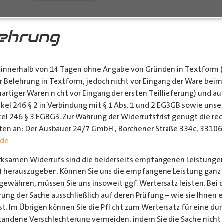
lehrung
 innerhalb von 14 Tagen ohne Angabe von Gründen in Textform (z. 
ser Belehrung in Textform, jedoch nicht vor Eingang der Ware bei
rtiger Waren nicht vor Eingang der ersten Teillieferung) und auc
el 246 § 2 in Verbindung mit § 1 Abs. 1 und 2 EGBGB sowie unse
ikel 246 § 3 EGBGB. Zur Wahrung der Widerrufsfrist genügt die r
chten an: Der Ausbauer 24/7 GmbH , Borchener Straße 334c, 3310
.de
irksamen Widerrufs sind die beiderseits empfangenen Leistung
) herauszugeben. Können Sie uns die empfangene Leistung ganz o
ewähren, müssen Sie uns insoweit ggf. Wertersatz leisten. Bei d
rung der Sache ausschließlich auf deren Prüfung – wie sie Ihne
t. Im Übrigen können Sie die Pflicht zum Wertersatz für eine 
andene Verschlechterung vermeiden, indem Sie die Sache nicht 