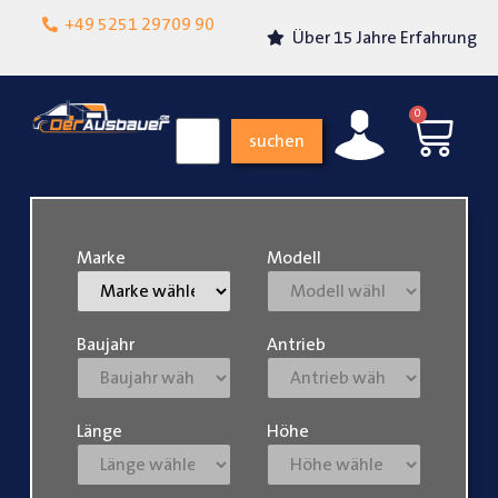
Lokalgeschäft in
+49 5251 29709 90
Über 15 Jahre Erfahrung
Paderborn
0
suchen
Marke
Modell
Baujahr
Antrieb
Länge
Höhe