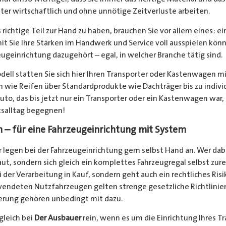
iter wirtschaftlich und ohne unnötige Zeitverluste arbeiten.
ichtige Teil zur Hand zu haben, brauchen Sie vor allem eines: e
 Sie Ihre Stärken im Handwerk und Service voll ausspielen könn
eugeinrichtung dazugehört – egal, in welcher Branche tätig sind.
ll statten Sie sich hier Ihren Transporter oder Kastenwagen mi
n wie Reifen über Standardprodukte wie Dachträger bis zu indivi
to, das bis jetzt nur ein Transporter oder ein Kastenwagen war, 
tsalltag begegnen!
 – für eine Fahrzeugeinrichtung mit System
legen bei der Fahrzeugeinrichtung gern selbst Hand an. Wer dabei
ut, sondern sich gleich ein komplettes Fahrzeugregal selbst zu
 der Verarbeitung in Kauf, sondern geht auch ein rechtliches Risi
wendeten Nutzfahrzeugen gelten strenge gesetzliche Richtlinien
erung gehören unbedingt mit dazu.
gleich bei
Der Ausbauer
rein, wenn es um die Einrichtung Ihres Tr