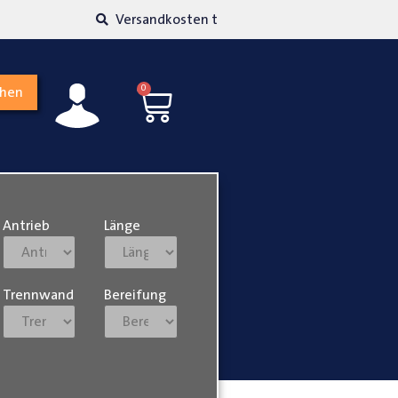
kosten transparent
Hohe Kundenzufriedenh
0
chen
Antrieb
Länge
Trennwand
Bereifung