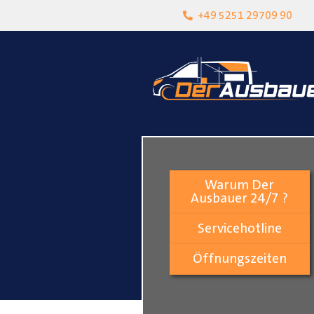
heit
Lokalgeschäft in Paderborn
+49 5251 29709 90
Warum Der
Ausbauer 24/7 ?
Servicehotline
Öffnungszeiten