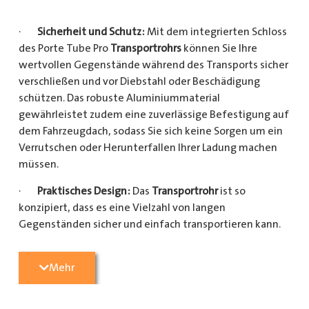
·
Sicherheit und Schutz:
Mit dem integrierten Schloss
des Porte Tube Pro
Transportrohrs
können Sie Ihre
wertvollen Gegenstände während des Transports sicher
verschließen und vor Diebstahl oder Beschädigung
schützen. Das robuste Aluminiummaterial
gewährleistet zudem eine zuverlässige Befestigung auf
dem Fahrzeugdach, sodass Sie sich keine Sorgen um ein
Verrutschen oder Herunterfallen Ihrer Ladung machen
müssen.
·
Praktisches Design:
Das
Transportrohr
ist so
konzipiert, dass es eine Vielzahl von langen
Gegenständen sicher und einfach transportieren kann.
Egal, ob Sie Kupferrohre für Ihre Installationsarbeiten,
Kunststoffrohre für den Sanitärbereich oder Holzlatten
Mehr
für den Bau benötigen, dieses
Transportrohr
bietet
ausreichend Platz und Schutz für Ihre Ladung.