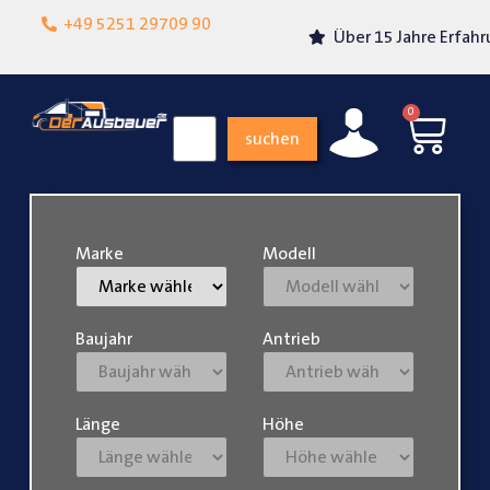
Lokalgeschäft in
+49 5251 29709 90
Über 15 Jahre Erfahrung
Paderborn
0
suchen
Marke
Modell
Baujahr
Antrieb
Länge
Höhe