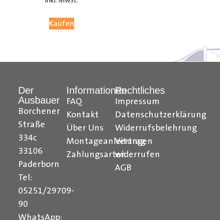
inkl. MwSt.
05251 29 70 9-90.
Kaufen
Hilfreiche Montageanleitungen und Tipps finden Sie
auch auf unserem
YouTube Kanal
einfach und
verständlich erklärt.
Der
Informationen
Rechtliches
Ihr Team von
Der Ausbauer
Ausbauer
FAQ
Impressum
______________________________________________
Borchener
Kontakt
Datenschutzerklärung
Straße
Über Uns
Widerrufsbelehrung
Formularbeginn
334c
Montageanleitungen
Vertrag
33106
Zahlungsarten
widerrufen
Paderborn
AGB
Tel:
05251/29709-
90
WhatsApp: