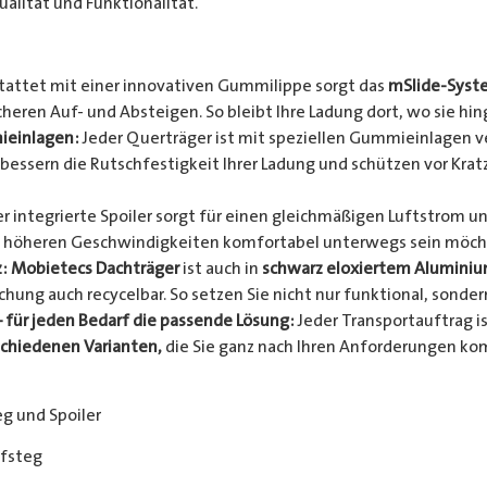
alität und Funktionalität.
attet mit einer innovativen Gummilippe sorgt das
mSlide-Syst
eren Auf- und Absteigen. So bleibt Ihre Ladung dort, wo sie hing
einlagen:
Jeder Querträger ist mit speziellen Gummieinlagen v
bessern die Rutschfestigkeit Ihrer Ladung und schützen vor Kratz
r integrierte Spoiler sorgt für einen gleichmäßigen Luftstrom 
 bei höheren Geschwindigkeiten komfortabel unterwegs sein möch
: Mobietecs Dachträger
ist auch in
schwarz eloxiertem Alumini
chung auch recycelbar. So setzen Sie nicht nur funktional, sonder
 für jeden Bedarf die passende Lösung:
Jeder Transportauftrag is
schiedenen Varianten,
die Sie ganz nach Ihren Anforderungen ko
eg und Spoiler
ufsteg