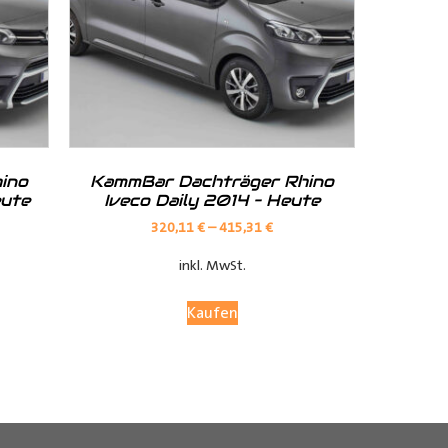
_______________________________________________________
 zur Verfügung.
nter
shop@der-ausbauer.de
oder rufen Sie uns direkt an
ino
KammBar Dachträger Rhino
eute
Iveco Daily 2014 – Heute
320,11
€
–
415,31
€
inkl. MwSt.
nd Tipps finden Sie auch auf unserem
YouTube Kanal
einfach und
Kaufen
______________________________________________________