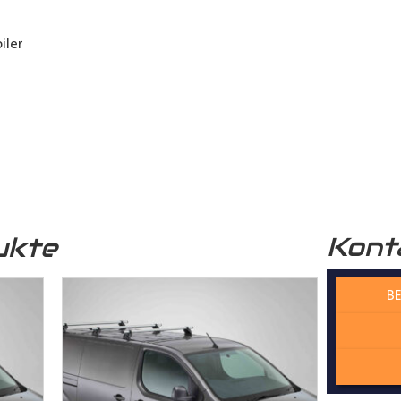
iler
nden
Kont
ukte
BE
en
Dachgepäckträger
und erleben Sie Sicherheit, Komfort und Stil 
r als je zuvor!