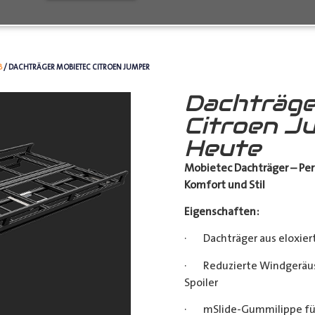
B
/ DACHTRÄGER MOBIETEC CITROEN JUMPER
Dachträge
Citroen J
Heute
Mobietec Dachträger – Per
Komfort und Stil
Eigenschaften:
· Dachträger aus eloxier
· Reduzierte Windgeräu
Spoiler
· mSlide-Gummilippe für 