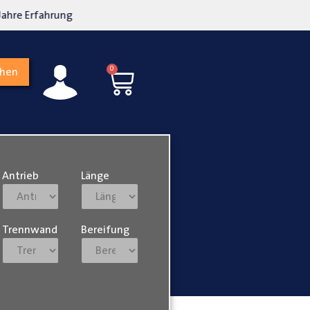
kosten transparent
Hohe Kundenzufriedenh
0
chen
Antrieb
Länge
Trennwand
Bereifung