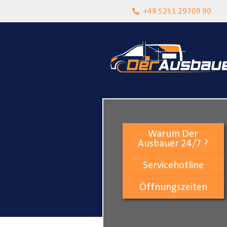
heit
Lokalgeschäft in Paderborn
+49 5251 29709 90
Warum Der
Ausbauer 24/7 ?
Servicehotline
Öffnungszeiten