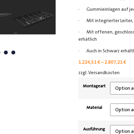
· Gummieinlagen auf je
· Mit integrierter Leiter, 
· Mit offenen, geschlos
erhätlich
· Auch in Schwarz erhältl
1.224,51
€
–
2.807,21
€
zzgl. Versandkosten
[shipp
Montageart
Material
Ausführung