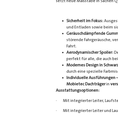
setzt neue Maßstäbe in Sachen Qu
Sicherheit im Fokus:
Ausgest
und Entladen sowie beim sich
Geräuschdämpfende Gummi
störende Fahrgeräusche, ver
Fahrt.
Aerodynamischer Spoiler:
De
perfekt für alle, die auch
Modernes Design in Schwarz
durch eine spezielle Farbmis
Individuelle Ausführungen –
Mobietec
Dachträger
in
ver
Ausstattungsoptionen:
· Mit integrierter Leiter, Laufst
· Mit integrierter Leiter und La