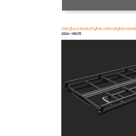
START
/
ALLE PRODUKTE
/
DACHTRÄGER
/
DACHKOR
2024 – HEUTE