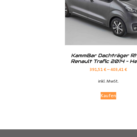
­­­­­­­­­­__________________
Bei Fragen stehen wir Ihnen gerne
Kontaktieren Sie uns per E-Mail u
KammBar Dachträger Rh
Renault Trafic 2014 – H
05251 29 70 9-90.
391,51
€
–
403,41
€
inkl. MwSt.
Hilfreiche Montageanleitungen u
Kaufen
Ihr Team von
Der Ausbauer
­­­­­­­­­___________________