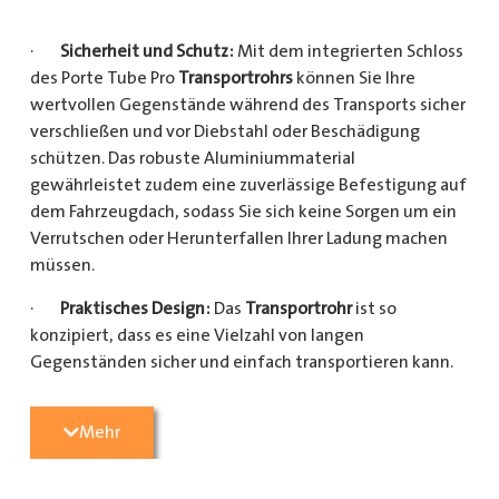
·
Sicherheit und Schutz:
Mit dem integrierten Schloss
des Porte Tube Pro
Transportrohrs
können Sie Ihre
wertvollen Gegenstände während des Transports sicher
verschließen und vor Diebstahl oder Beschädigung
schützen. Das robuste Aluminiummaterial
gewährleistet zudem eine zuverlässige Befestigung auf
dem Fahrzeugdach, sodass Sie sich keine Sorgen um ein
Verrutschen oder Herunterfallen Ihrer Ladung machen
müssen.
·
Praktisches Design:
Das
Transportrohr
ist so
konzipiert, dass es eine Vielzahl von langen
Gegenständen sicher und einfach transportieren kann.
Egal, ob Sie Kupferrohre für Ihre Installationsarbeiten,
Kunststoffrohre für den Sanitärbereich oder Holzlatten
Mehr
für den Bau benötigen, dieses
Transportrohr
bietet
ausreichend Platz und Schutz für Ihre Ladung.