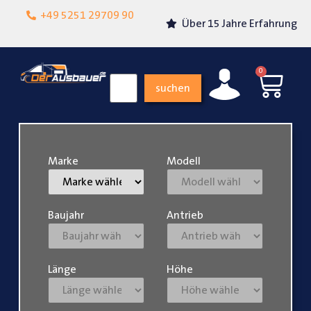
Lokalgeschäft in
+49 5251 29709 90
Über 15 Jahre Erfahrung
Paderborn
0
suchen
Marke
Modell
Baujahr
Antrieb
Länge
Höhe