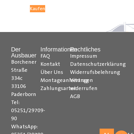
05251 29 70 9-90.
Kaufen
Hilfreiche Montageanleitungen und Tipps finden Sie
auch auf unserem
YouTube Kanal
einfach und
verständlich erklärt.
Der
Informationen
Rechtliches
Ausbauer
Ihr Team von
Der Ausbauer
FAQ
Impressum
Borchener
Kontakt
Datenschutzerklärung
______________________________________________
Straße
Über Uns
Widerrufsbelehrung
334c
Formularbeginn
Montageanleitungen
Vertrag
33106
Zahlungsarten
widerrufen
Paderborn
AGB
Tel:
05251/29709-
90
WhatsApp: