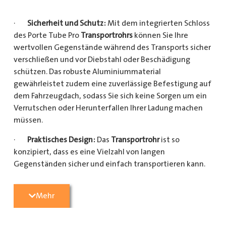
·
Sicherheit und Schutz:
Mit dem integrierten Schloss
des Porte Tube Pro
Transportrohrs
können Sie Ihre
wertvollen Gegenstände während des Transports sicher
verschließen und vor Diebstahl oder Beschädigung
schützen. Das robuste Aluminiummaterial
gewährleistet zudem eine zuverlässige Befestigung auf
dem Fahrzeugdach, sodass Sie sich keine Sorgen um ein
Verrutschen oder Herunterfallen Ihrer Ladung machen
müssen.
·
Praktisches Design:
Das
Transportrohr
ist so
konzipiert, dass es eine Vielzahl von langen
Gegenständen sicher und einfach transportieren kann.
Egal, ob Sie Kupferrohre für Ihre Installationsarbeiten,
Kunststoffrohre für den Sanitärbereich oder Holzlatten
Mehr
für den Bau benötigen, dieses
Transportrohr
bietet
ausreichend Platz und Schutz für Ihre Ladung.