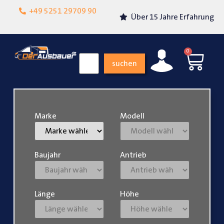
Lokalgeschäft in
+49 5251 29709 90
Über 15 Jahre Erfahrung
Paderborn
0
suchen
Marke
Modell
Baujahr
Antrieb
Länge
Höhe