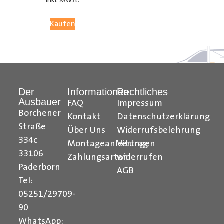
inkl. MwSt.
05251 29 70 9-90.
Kaufen
Hilfreiche Montageanleitungen und Tipps finden Sie
auch auf unserem
YouTube Kanal
einfach und
verständlich erklärt.
Der
Informationen
Rechtliches
Ihr Team von
Der Ausbauer
Ausbauer
FAQ
Impressum
______________________________________________
Borchener
Kontakt
Datenschutzerklärung
Straße
Über Uns
Widerrufsbelehrung
Formularbeginn
334c
Montageanleitungen
Vertrag
33106
Zahlungsarten
widerrufen
Paderborn
AGB
Tel:
05251/29709-
90
WhatsApp: