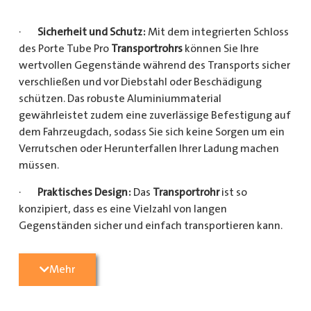
·
Sicherheit und Schutz:
Mit dem integrierten Schloss
des Porte Tube Pro
Transportrohrs
können Sie Ihre
wertvollen Gegenstände während des Transports sicher
verschließen und vor Diebstahl oder Beschädigung
schützen. Das robuste Aluminiummaterial
gewährleistet zudem eine zuverlässige Befestigung auf
dem Fahrzeugdach, sodass Sie sich keine Sorgen um ein
Verrutschen oder Herunterfallen Ihrer Ladung machen
müssen.
·
Praktisches Design:
Das
Transportrohr
ist so
konzipiert, dass es eine Vielzahl von langen
Gegenständen sicher und einfach transportieren kann.
Egal, ob Sie Kupferrohre für Ihre Installationsarbeiten,
Kunststoffrohre für den Sanitärbereich oder Holzlatten
Mehr
für den Bau benötigen, dieses
Transportrohr
bietet
ausreichend Platz und Schutz für Ihre Ladung.