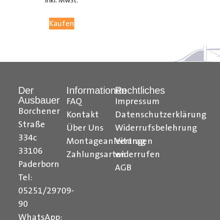
inkl. MwSt.
05251 29 70 9-90.
Kaufen
Hilfreiche Montageanleitungen und Tipps finden Sie
auch auf unserem
YouTube Kanal
einfach und
verständlich erklärt.
Der
Informationen
Rechtliches
Ihr Team von
Der Ausbauer
Ausbauer
FAQ
Impressum
______________________________________________
Borchener
Kontakt
Datenschutzerklärung
Straße
Über Uns
Widerrufsbelehrung
Formularbeginn
334c
Montageanleitungen
Vertrag
33106
Zahlungsarten
widerrufen
Paderborn
AGB
Tel:
05251/29709-
90
WhatsApp: