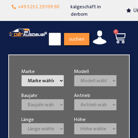
+49 5251 29709 90
Lokalgeschäft in
Über 15 Jahre Erfahrung
Paderborn
0
suchen
Marke
Modell
Baujahr
Antrieb
Länge
Höhe