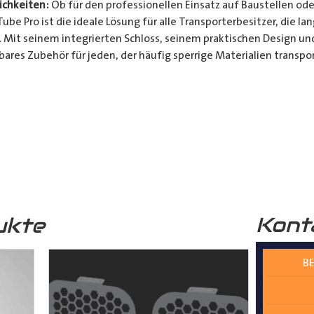
chkeiten:
Ob für den professionellen Einsatz auf Baustellen ode
be Pro ist die ideale Lösung für alle Transporterbesitzer, die l
. Mit seinem integrierten Schloss, seinem praktischen Design u
bares Zubehör für jeden, der häufig sperrige Materialien transpor
t und Bequemlichkeit Ihres Transports von langen Gegenständen m
n Design, seinem integrierten Schloss und seiner vielseitigen A
ferrohren, Kunststoffrohren, Leitungen, Holzlatten und vielem 
__________________________________________________
 zur Verfügung.
Kont
ukte
BE
nter
shop@der-ausbauer.de
oder rufen Sie uns direkt an