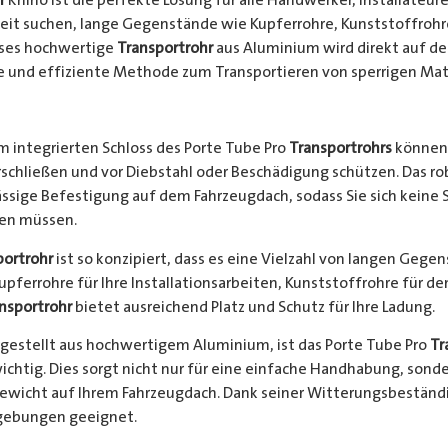
keit suchen, lange Gegenstände wie Kupferrohre, Kunststoffrohr
ieses hochwertige
Transportrohr
aus Aluminium wird direkt auf d
e und effiziente Methode zum Transportieren von sperrigen Mate
 integrierten Schloss des Porte Tube Pro
Transportrohrs
können 
rschließen und vor Diebstahl oder Beschädigung schützen. Das 
ssige Befestigung auf dem Fahrzeugdach, sodass Sie sich keine 
hen müssen.
portrohr
ist so konzipiert, dass es eine Vielzahl von langen Gege
Kupferrohre für Ihre Installationsarbeiten, Kunststoffrohre für d
nsportrohr
bietet ausreichend Platz und Schutz für Ihre Ladung.
gestellt aus hochwertigem Aluminium, ist das Porte Tube Pro
Tr
ichtig. Dies sorgt nicht nur für eine einfache Handhabung, sond
Gewicht auf Ihrem Fahrzeugdach. Dank seiner Witterungsbeständi
gebungen geeignet.