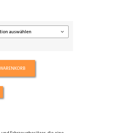
ing_class]
 WARENKORB
e und Fahrzeugbesitzer, die eine