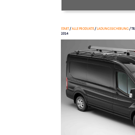
START
/
ALLE PRODUKTE
/
LADUNGSSICHERUNG
/ T
2014