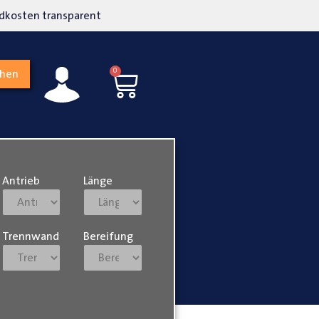
kosten transparent
Hohe Kundenzufriedenh
0
chen
Antrieb
Länge
Trennwand
Bereifung