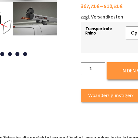
367,71
€
–
510,51
€
zzgl. Versandkosten
[shipp
Transportrohr
Rhino
IN DEN
Woanders günstiger?
r
Rhino ist die perfekte Lösung für alle Handwerker, Installateur