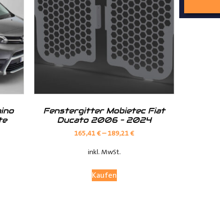
nd Tipps finden Sie auch auf unserem
YouTube Kanal
einfach und
__________________________________________________
ino
Fenstergitter Mobietec Fiat
te
Ducato 2006 – 2024
165,41
€
–
189,21
€
inkl. MwSt.
Kaufen