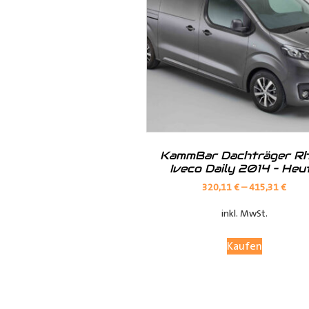
Hilfreiche Montageanleitungen u
Ihr Team von
Der Ausbauer
__________________________
Formularbeginn
KammBar Dachträger Rh
Iveco Daily 2014 – Heu
320,11
€
–
415,31
€
inkl. MwSt.
Kaufen