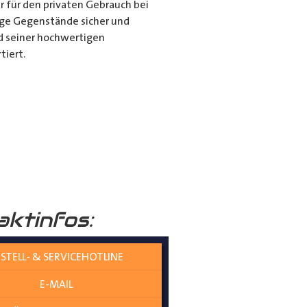
r für den privaten Gebrauch bei
ange Gegenstände sicher und
nd seiner hochwertigen
tiert.
it dem Porte Tube Pro
nwendung ist es die ultimative
mehr auf dem Dach Ihres
______
aktinfos:
STELL- & SERVICEHOTLINE
E-MAIL