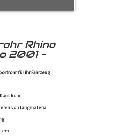
rohr Rhino
ro 2001 –
ortrohr für ihr Fahrzeug
Kant Rohr
eren von Langmaterial
ng
stem