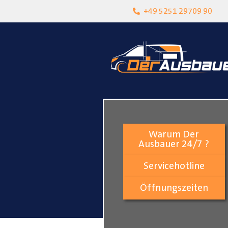
heit
Lokalgeschäft in Paderborn
+49 5251 29709 90
Warum Der
Ausbauer 24/7 ?
Servicehotline
Öffnungszeiten