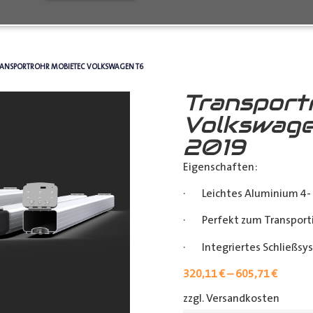
RANSPORTROHR MOBIETEC VOLKSWAGEN T6
Transport
Volkswage
2019
Eigenschaften:
· Leichtes Aluminium 4- 
· Perfekt zum Transporti
· Integriertes Schließsy
320,11
€
–
605,71
€
zzgl. Versandkosten
[shipp