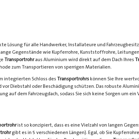
kte Lösung für alle Handwerker, Installateure und Fahrzeugbesitze
 lange Gegenstände wie Kupferrohre, Kunststoffrohre, Leitungen
ge
Transportrohr
aus Aluminium wird direkt auf dem Dach Ihres
T
hode zum Transportieren von sperrigen Materialien.
 integrierten Schloss des
Transportrohrs
können Sie Ihre wertv
nd vor Diebstahl oder Beschädigung schützen. Das robuste Alumi
ung auf dem Fahrzeugdach, sodass Sie sich keine Sorgen um ein 
portrohr
ist so konzipiert, dass es eine Vielzahl von langen Gege
trohr
gibt es in 5 verschiedenen Längen). Egal, ob Sie Kupferrohre 