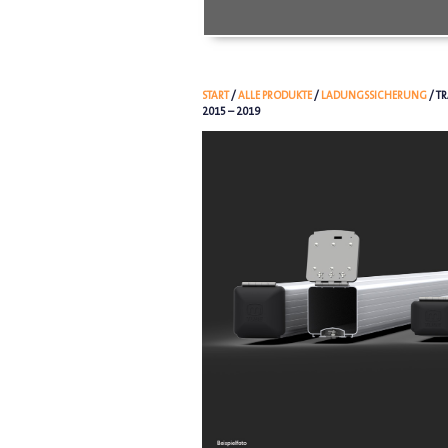
START
/
ALLE PRODUKTE
/
LADUNGSSICHERUNG
/ T
2015 – 2019