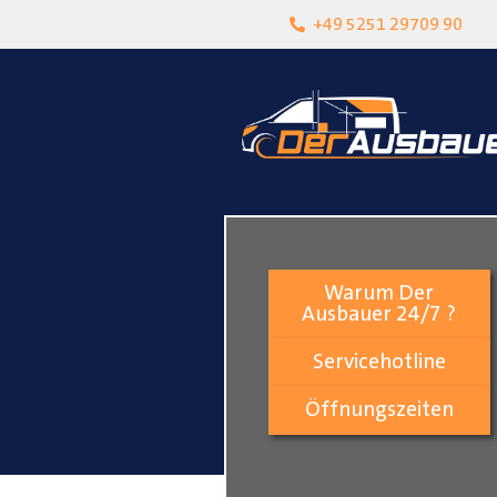
heit
Lokalgeschäft in Paderborn
+49 5251 29709 90
Warum Der
Ausbauer 24/7 ?
Servicehotline
Öffnungszeiten