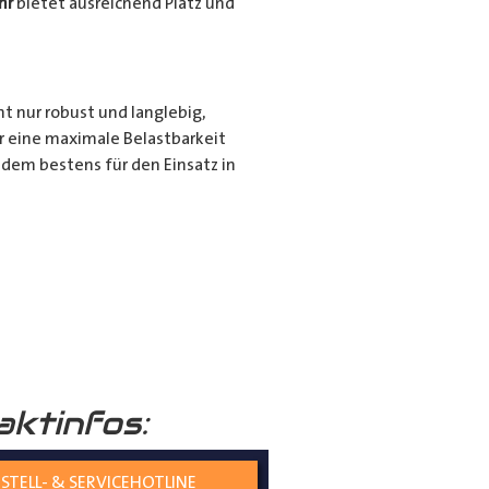
hr
bietet ausreichend Platz und
ht nur robust und langlebig,
r eine maximale Belastbarkeit
dem bestens für den Einsatz in
r für den privaten Gebrauch bei
ie langen Gegenstände sicher und
nd seiner hochwertigen
tiert.
aktinfos:
STELL- & SERVICEHOTLINE