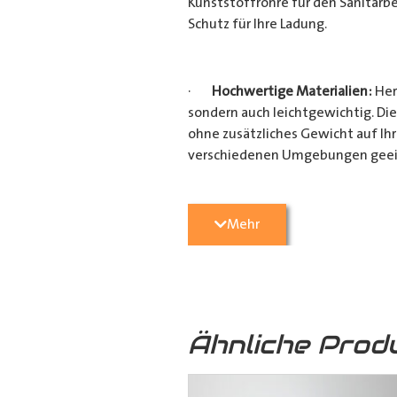
Kunststoffrohre für den Sanitärbe
Schutz für Ihre Ladung.
·
Hochwertige Materialien:
Her
sondern auch leichtgewichtig. Die
ohne zusätzliches Gewicht auf Ih
verschiedenen Umgebungen geei
·
Vielseitige Anwendungsmögli
Mehr
Heimwerkerprojekten, dieses
Tra
effizient transportieren möchten
Verarbeitung ist es ein unverzicht
Ähnliche Prod
·
Verschiedene Variationen:
Da
(160mm x 110mm & 160mm x 160