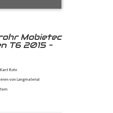
rohr Mobietec
n T6 2015 –
Kant Rohr
eren von Langmaterial
stem
ing_class]