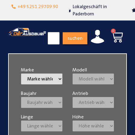
+49 5251 29709 90
Lokalgeschäft in
Über 15 Jahre Erfahrun
Paderborn
0
suchen
Marke
Modell
Baujahr
Antrieb
Länge
Höhe