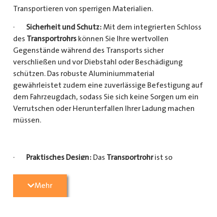
Transportieren von sperrigen Materialien.
·
Sicherheit und Schutz:
Mit dem integrierten Schloss
des
Transportrohrs
können Sie Ihre wertvollen
Gegenstände während des Transports sicher
verschließen und vor Diebstahl oder Beschädigung
schützen. Das robuste Aluminiummaterial
gewährleistet zudem eine zuverlässige Befestigung auf
dem Fahrzeugdach, sodass Sie sich keine Sorgen um ein
Verrutschen oder Herunterfallen Ihrer Ladung machen
müssen.
·
Praktisches Design:
Das
Transportrohr
ist so
konzipiert, dass es eine Vielzahl von langen
Gegenständen sicher und einfach transportieren kann
Mehr
(Das
Transportrohr
gibt es in 5 verschiedenen Längen).
Egal, ob Sie Kupferrohre für Ihre Installationsarbeiten,
Kunststoffrohre für den Sanitärbereich oder Holzlatten