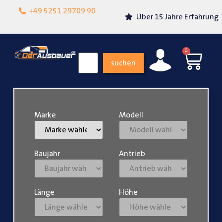
Lokalgeschäft in
+49 5251 29709 90
Über 15 Jahre Erfahrung
Paderborn
0
suchen
Marke
Modell
Baujahr
Antrieb
Länge
Höhe