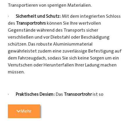
Transportieren von sperrigen Materialien.
·
Sicherheit und Schutz:
Mit dem integrierten Schloss
des
Transportrohrs
können Sie Ihre wertvollen
Gegenstände während des Transports sicher
verschließen und vor Diebstahl oder Beschädigung
schützen. Das robuste Aluminiummaterial
gewährleistet zudem eine zuverlässige Befestigung auf
dem Fahrzeugdach, sodass Sie sich keine Sorgen um ein
Verrutschen oder Herunterfallen Ihrer Ladung machen
müssen.
·
Praktisches Design:
Das
Transportrohr
ist so
konzipiert, dass es eine Vielzahl von langen
Gegenständen sicher und einfach transportieren kann
Mehr
(Das
Transportrohr
gibt es in 5 verschiedenen Längen).
Egal, ob Sie Kupferrohre für Ihre Installationsarbeiten,
Kunststoffrohre für den Sanitärbereich oder Holzlatten