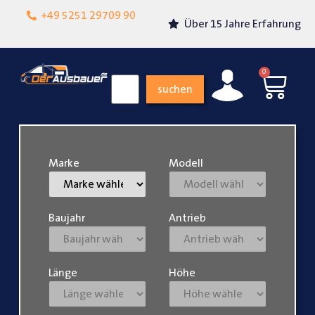
Lokalgeschäft in
+49 5251 29709 90
Über 15 Jahre Erfahrung
Paderborn
0
suchen
Marke
Modell
Baujahr
Antrieb
Länge
Höhe