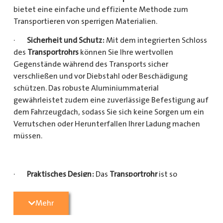
bietet eine einfache und effiziente Methode zum
Transportieren von sperrigen Materialien.
·
Sicherheit und Schutz:
Mit dem integrierten Schloss
des
Transportrohrs
können Sie Ihre wertvollen
Gegenstände während des Transports sicher
verschließen und vor Diebstahl oder Beschädigung
schützen. Das robuste Aluminiummaterial
gewährleistet zudem eine zuverlässige Befestigung auf
dem Fahrzeugdach, sodass Sie sich keine Sorgen um ein
Verrutschen oder Herunterfallen Ihrer Ladung machen
müssen.
·
Praktisches Design:
Das
Transportrohr
ist so
konzipiert, dass es eine Vielzahl von langen
Gegenständen sicher und einfach transportieren kann
Mehr
(Das
Transportrohr
gibt es in 5 verschiedenen Längen).
Egal, ob Sie Kupferrohre für Ihre Installationsarbeiten,