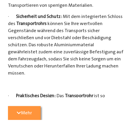
Transportieren von sperrigen Materialien.
·
Sicherheit und Schutz:
Mit dem integrierten Schloss
des
Transportrohrs
können Sie Ihre wertvollen
Gegenstände während des Transports sicher
verschließen und vor Diebstahl oder Beschädigung
schützen. Das robuste Aluminiummaterial
gewährleistet zudem eine zuverlässige Befestigung auf
dem Fahrzeugdach, sodass Sie sich keine Sorgen um ein
Verrutschen oder Herunterfallen Ihrer Ladung machen
müssen.
·
Praktisches Design:
Das
Transportrohr
ist so
konzipiert, dass es eine Vielzahl von langen
Gegenständen sicher und einfach transportieren kann
Mehr
(Das
Transportrohr
gibt es in 5 verschiedenen Längen).
Egal, ob Sie Kupferrohre für Ihre Installationsarbeiten,
Kunststoffrohre für den Sanitärbereich oder Holzlatten