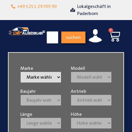
+49 5251 29709 90
Lokalgeschäft in
Über 15 Jahre Erfahrun
Paderborn
0
suchen
Marke
Modell
Baujahr
Antrieb
Länge
Höhe