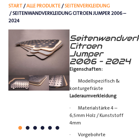
START
/
ALLE PRODUKTE
/
SEITENVERKLEIDUNG
/ SEITENWANDVERKLEIDUNG CITROEN JUMPER 2006 –
2024
Seitenwandverk
Citroen
Jumper
2006 – 2024
Eigenschaften:
· Modellspezifisch &
konturgefräste
Laderaumverkleidung
· Materialstärke 4 –
6,5mm Holz / Kunststoff
4mm
· Vorgebohrte