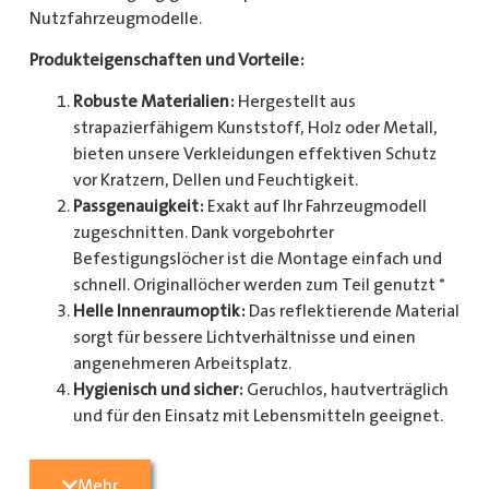
Nutzfahrzeugmodelle.
Produkteigenschaften und Vorteile:
Robuste Materialien:
Hergestellt aus
strapazierfähigem Kunststoff, Holz oder Metall,
bieten unsere Verkleidungen effektiven Schutz
vor Kratzern, Dellen und Feuchtigkeit.
Passgenauigkeit:
Exakt auf Ihr Fahrzeugmodell
zugeschnitten. Dank vorgebohrter
Befestigungslöcher ist die Montage einfach und
schnell. Originallöcher werden zum Teil genutzt *
Helle Innenraumoptik:
Das reflektierende Material
sorgt für bessere Lichtverhältnisse und einen
angenehmeren Arbeitsplatz.
Hygienisch und sicher:
Geruchlos, hautverträglich
und für den Einsatz mit Lebensmitteln geeignet.
Zusätzlicher Schutz:
Optional erhältlich mit
Radkastenschutz, großflächigen Seitenteilen und
Mehr