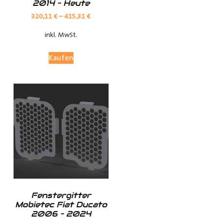
2014 – Heute
Verkleidungen bieten optimalen Schutz für Ihren
Laderaum, wodurch Ihr Fahrzeug länger in Top-Zustand
320,11
€
–
415,31
€
bleibt.
inkl. MwSt.
Anpassungsoptionen:
Kaufen
(je nach Fahrzeugmodell, sind nur die jeweils möglichen
Optionen sichtbar)
Fensterteile:
Ø Fensterloser Laderaum = Im Laderaum sind keine
Fenster vorhanden
Fenstergitter
Ø Fenster im Laderaum = Es sind Fenster in der
Mobietec Fiat Ducato
Schiebtür(en) und in der Heckklappe / Hecktüren, diese
2006 – 2024