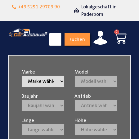
+49 5251 29709 90
Lokalgeschäft in
Über 15 Jahre Erfahr
it
Paderborn
0
suchen
Marke
Modell
Baujahr
Antrieb
Länge
Höhe