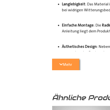
Langlebigkeit
: Das Materia
bei widrigen Witterungsbed
Einfache Montage
: Die
Radk
Anleitung liegt dem Produkt 
Ästhetisches Design
: Neben
ansprechendes Design, das d
Mehr
Der Schutz und Werterhalt Ihres Fa
hochwertigen
Radkastenschutz
. 
Radhausverkleidung
für Ihren
Tra
Ähnliche Prod
Ausführungen: