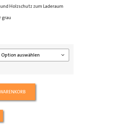
 und Holzschutz zum Laderaum
 grau
ing_class]
 WARENKORB