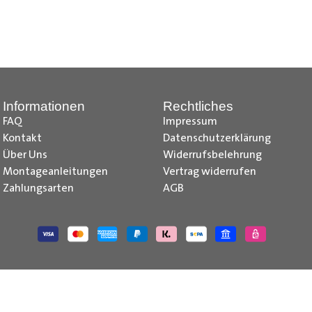
z, Citroen Jumpy Radkastenschutz, Citroen Jumper Radkastensch
dkastenschutz, Fiat Doblo Cargo Radkastenschutz, Fiat Scudo Ra
kastenschutz, Fiat Talento Radkastenschutz, Ford Transit Courie
kastenschutz, Ford Transit Radkastenschutz, Iveco Daily Radka
stenschutz, Mercedes Citan Radkastenschutz, Mercedes Vito R
Informationen
Rechtliches
e-deliver 3 Radkastenschutz, Maxus e-deliver 9 Radkastenschu
FAQ
Impressum
issan NV250 Radkastenschutz, Nissan NV300 Primastar Radkaste
Kontakt
Datenschutzerklärung
kastenschutz , Opel Vivaro Radkastenschutz, Opel Movano Rad
Über Uns
Widerrufsbelehrung
 Radkastenschutz, Peugeot Boxer Radkastenschutz, Peugeot Bip
Montageanleitungen
Vertrag widerrufen
 Trafic Radkastenschutz, Renault Master Radkastenschutz, Toyo
Zahlungsarten
AGB
utz, VW Caddy Cargo Radkastenschutz, VW T6.1 Radkastenschutz
 Caddy IV Radkastenschutz, VW T6 Radkastenschutz, VW T5 Rad