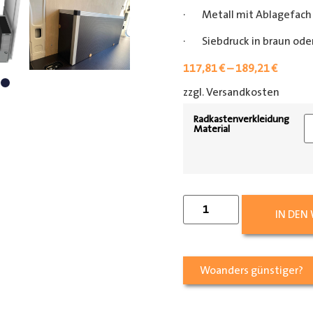
· Metall mit Ablagefach
· Siebdruck in braun oder
117,81
€
–
189,21
€
zzgl. Versandkosten
[shipp
Radkastenverkleidung
Material
IN DEN
Woanders günstiger?