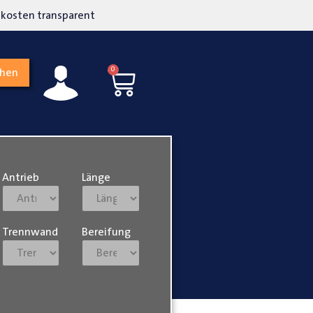
kosten transparent
Hohe Kundenzufriedenh
0
chen
Antrieb
Länge
Trennwand
Bereifung