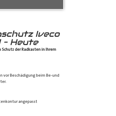
schutz Iveco
 – Heute
 Schutz
der Radkasten in Ihrem
en vor Beschädigung beim Be-und
ter.
tenkontur angepasst