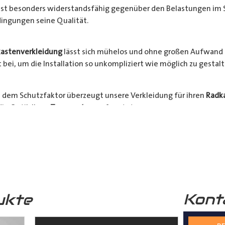
l ist besonders widerstandsfähig gegenüber den Belastungen im 
ingungen seine Qualität.
astenverkleidung
lässt sich mühelos und ohne großen Aufwand 
bei, um die Installation so unkompliziert wie möglich zu gestalt
 dem Schutzfaktor überzeugt unsere Verkleidung für ihren
Radk
ie Optik Ihres
Transporters
aufwertet.
hrzeugs stehen an erster Stelle. Verlängern Sie die Lebensdauer 
Bestellen Sie jetzt und sichern Sie sich die Vorteile einer zuverlä
nsporter
.
Kont
ukte