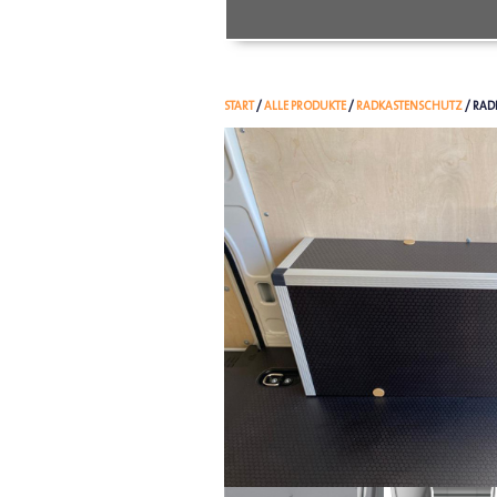
START
/
ALLE PRODUKTE
/
RADKASTENSCHUTZ
/ RAD