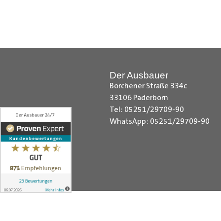
Citroen Berlingo Radkastenschut
Radkastenschutz, Dacia Dokker Ra
Radkastenschutz, Fiat Fiorino Rad
Radkastenschutz, Ford Custom Rad
Radkastenschutz, MAN TGE Radka
Der Ausbauer
Sprinter Radkastenschutz, Maxus 
Borchener Straße 334c
Nissan NV200 Radkastenschutz, N
33106 Paderborn
Radkastenschutz, Opel Combo Rad
Tel: 05251/29709-90
Radkastenschutz, Peugeot Expert
WhatsApp: 05251/29709-90
Kangoo Radkastenschutz, Renault
Toyota Proace City Radkastensch
VW Crafter Radkastenschutz, VW