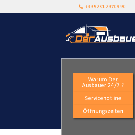
heit
Lokalgeschäft in Paderborn
+49 5251 29709 90
Warum Der
Ausbauer 24/7 ?
Servicehotline
Öffnungszeiten