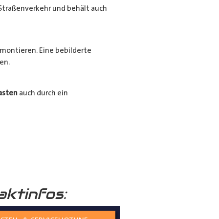
Straßenverkehr und behält auch
montieren. Eine bebilderte
en.
asten
auch durch ein
Ihrer
Radkästen
mit unserem
ssigen und langlebigen
aktinfos: