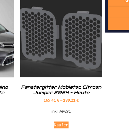
BE
ur angepasst
lzschutz zum Laderaum
ino
Fenstergitter Mobietec Citroen
te
Jumper 2024 – Heute
165,41
€
–
189,21
€
inkl. MwSt.
Kaufen