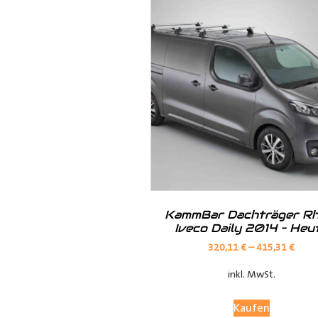
· Kunststoff der Radkastenkont
· Metall mit Ablagefach
· Metall mit Ablagefach und Ho
· Siebdruck in braun oder grau
KammBar Dachträger Rh
Iveco Daily 2014 – Heu
320,11
€
–
415,31
€
inkl. MwSt.
Kaufen