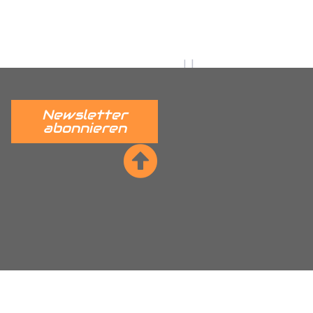
utz, Citroen Nemo
dkastenschutz, Fiat Ducato
r Radkastenschutz, Ford Connect
stenschutz, Hyundai H350
adkastenschutz, Mercedes
Newsletter
tz, Maxus EV80 Radkastenschutz,
abonnieren
nschutz, Nissan NV400 Interstar
kastenschutz, Peugeot Partner
per Radkastenschutz, Renault
ta Proace Radkastenschutz,
, VW ID Cargo Radkastenschutz,
kastenschutz