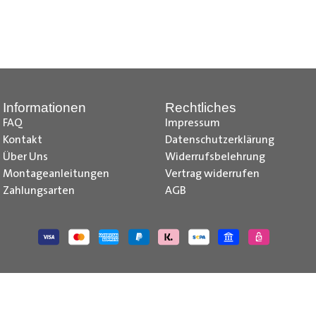
z, Citroen Jumpy Radkastenschutz, Citroen Jumper Radkastensch
dkastenschutz, Fiat Doblo Cargo Radkastenschutz, Fiat Scudo Ra
kastenschutz, Fiat Talento Radkastenschutz, Ford Transit Courie
kastenschutz, Ford Transit Radkastenschutz, Iveco Daily Radka
stenschutz, Mercedes Citan Radkastenschutz, Mercedes Vito R
Informationen
Rechtliches
e-deliver 3 Radkastenschutz, Maxus e-deliver 9 Radkastenschu
FAQ
Impressum
issan NV250 Radkastenschutz, Nissan NV300 Primastar Radkaste
Kontakt
Datenschutzerklärung
kastenschutz , Opel Vivaro Radkastenschutz, Opel Movano Rad
Über Uns
Widerrufsbelehrung
 Radkastenschutz, Peugeot Boxer Radkastenschutz, Peugeot Bip
Montageanleitungen
Vertrag widerrufen
 Trafic Radkastenschutz, Renault Master Radkastenschutz, Toyo
Zahlungsarten
AGB
utz, VW Caddy Cargo Radkastenschutz, VW T6.1 Radkastenschutz
 Caddy IV Radkastenschutz, VW T6 Radkastenschutz, VW T5 Rad