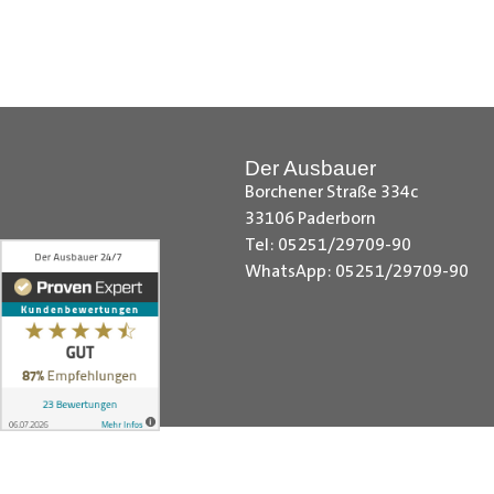
Citroen Berlingo Radkastenschut
Radkastenschutz, Dacia Dokker Ra
Radkastenschutz, Fiat Fiorino Rad
Radkastenschutz, Ford Custom Rad
Radkastenschutz, MAN TGE Radka
Der Ausbauer
Sprinter Radkastenschutz, Maxus 
Borchener Straße 334c
Nissan NV200 Radkastenschutz, N
33106 Paderborn
Radkastenschutz, Opel Combo Rad
Tel: 05251/29709-90
Radkastenschutz, Peugeot Expert
WhatsApp: 05251/29709-90
Kangoo Radkastenschutz, Renault
Toyota Proace City Radkastensch
VW Crafter Radkastenschutz, VW