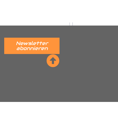
utz, Citroen Nemo
dkastenschutz, Fiat Ducato
r Radkastenschutz, Ford Connect
stenschutz, Hyundai H350
adkastenschutz, Mercedes
Newsletter
tz, Maxus EV80 Radkastenschutz,
abonnieren
nschutz, Nissan NV400 Interstar
kastenschutz, Peugeot Partner
per Radkastenschutz, Renault
ta Proace Radkastenschutz,
, VW ID Cargo Radkastenschutz,
kastenschutz