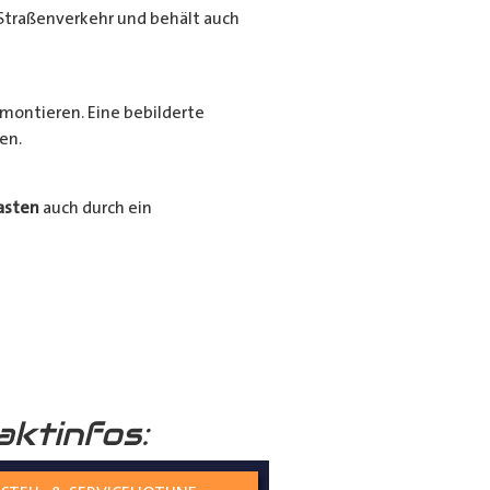
Straßenverkehr und behält auch
montieren. Eine bebilderte
en.
asten
auch durch ein
Ihrer
Radkästen
mit unserem
ssigen und langlebigen
aktinfos: