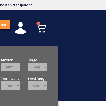
kosten transparent
Hohe Kundenzufriedenh
0
chen
Antrieb
Länge
Trennwand
Bereifung