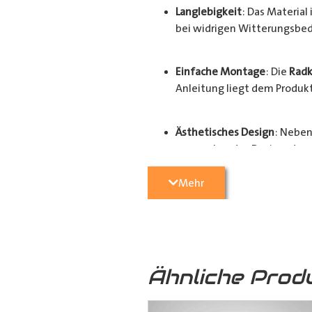
Langlebigkeit
: Das Materia
bei widrigen Witterungsbed
Einfache Montage
: Die
Radk
Anleitung liegt dem Produkt 
Ästhetisches Design
: Neben
ansprechendes Design, das d
Mehr
Der Schutz und Werterhalt Ihres Fa
hochwertigen
Radkastenschutz
. 
Radhausverkleidung
für Ihren
Tra
Ähnliche Prod
Ausführungen: