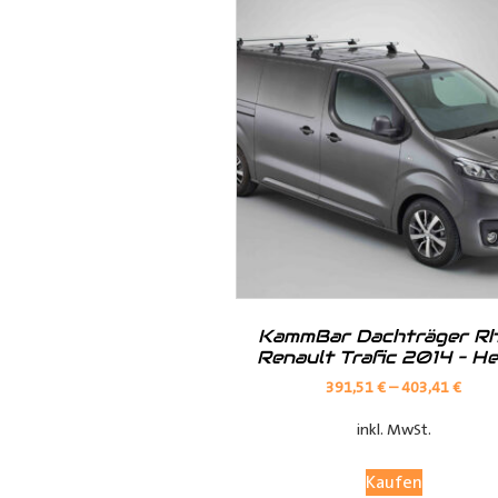
· Kunststoff der Radkastenkont
· Metall mit Ablagefach
· Metall mit Ablagefach und Ho
· Siebdruck in braun oder grau
KammBar Dachträger Rh
Renault Trafic 2014 – H
391,51
€
–
403,41
€
inkl. MwSt.
Kaufen