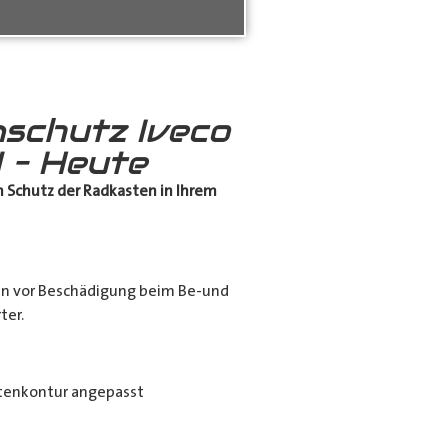
schutz Iveco
 – Heute
 Schutz
der Radkasten in Ihrem
en vor Beschädigung beim Be-und
ter.
tenkontur angepasst