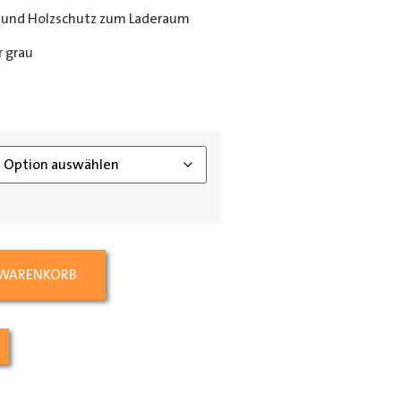
 und Holzschutz zum Laderaum
 grau
ing_class]
 WARENKORB