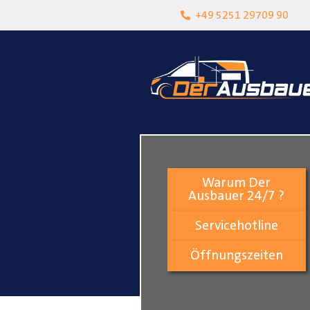
heit
Lokalgeschäft in Paderborn
+49 5251 29709 90
Warum Der
Ausbauer 24/7 ?
Servicehotline
Öffnungszeiten