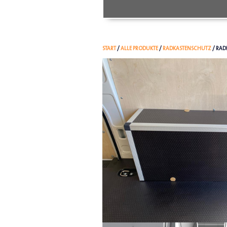
START
/
ALLE PRODUKTE
/
RADKASTENSCHUTZ
/ RAD