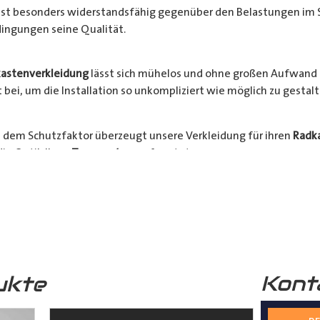
l ist besonders widerstandsfähig gegenüber den Belastungen im 
ingungen seine Qualität.
astenverkleidung
lässt sich mühelos und ohne großen Aufwand 
bei, um die Installation so unkompliziert wie möglich zu gestalt
 dem Schutzfaktor überzeugt unsere Verkleidung für ihren
Radk
ie Optik Ihres
Transporters
aufwertet.
hrzeugs stehen an erster Stelle. Verlängern Sie die Lebensdauer 
Bestellen Sie jetzt und sichern Sie sich die Vorteile einer zuverlä
nsporter
.
Kont
ukte