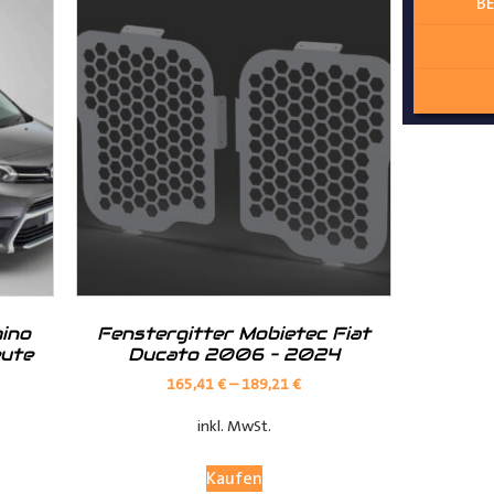
BE
ur angepasst
lzschutz zum Laderaum
ino
Fenstergitter Mobietec Fiat
eute
Ducato 2006 – 2024
165,41
€
–
189,21
€
inkl. MwSt.
Kaufen