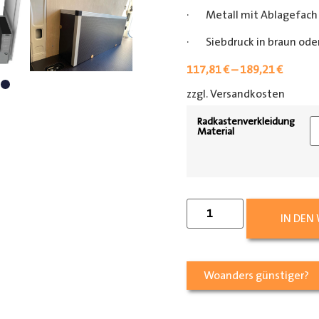
· Metall mit Ablagefach
· Siebdruck in braun oder
117,81
€
–
189,21
€
zzgl. Versandkosten
[shipp
Radkastenverkleidung
Material
IN DEN
Woanders günstiger?