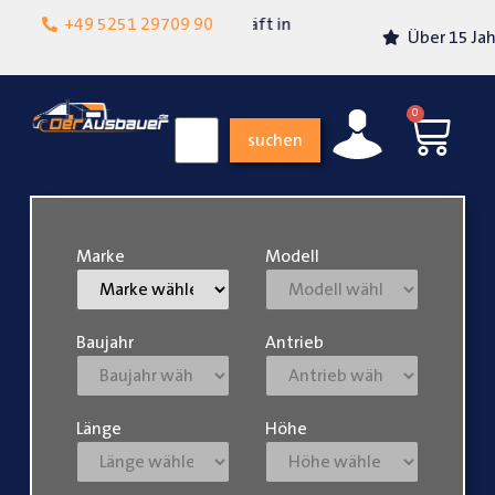
Lokalgeschäft in
+49 5251 29709 90
Über 15 Jahre Erfahrung
Paderborn
0
suchen
Marke
Modell
Baujahr
Antrieb
Länge
Höhe