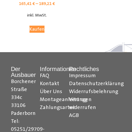
165,41
€
–
189,21
€
inkl. MwSt.
Kaufen
Der
Informationen
Rechtliches
Ausbauer
FAQ
Impressum
Citroen Berlingo Radkastenschutz, Citroen Jumpy
Borchener
Kontakt
Datenschutzerklärung
Radkastenschutz, Citroen Jumper Radkastenschutz,
Straße
Über Uns
Widerrufsbelehrung
Citroen Nemo Radkastenschutz, Dacia Dokker
334c
Montageanleitungen
Vertrag
Radkastenschutz, Fiat Doblo Cargo Radkastenschutz,
33106
Zahlungsarten
widerrufen
Fiat Scudo Radkastenschutz, Fiat Ducato
Paderborn
AGB
Radkastenschutz, Fiat Fiorino Radkastenschutz, Fiat
Tel:
Talento Radkastenschutz, Ford Transit Courier
05251/29709-
Radkastenschutz, Ford Connect Radkastenschutz, Ford