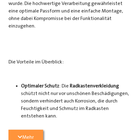
wurde. Die hochwertige Verarbeitung gewährleistet
eine optimale Passform und eine einfache Montage,
ohne dabei Kompromisse bei der Funktionalität
einzugehen.
Die Vorteile im Überblick:
Optimaler Schutz
: Die
Radkastenverkleidung
schützt nicht nur vor unschönen Beschädigungen,
sondern verhindert auch Korrosion, die durch
Feuchtigkeit und Schmutz im Radkasten
entstehen kann.
Langlebigkeit
: Das Material ist besonders
Mehr