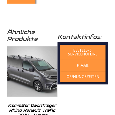
widerstandsfähig gegenüber den Belastungen im
Straßenverkehr und behält auch bei widrigen
Witterungsbedingungen seine Qualität.
Einfache Montage
: Die
Radkastenverkleidung
Ähnliche
Kontaktinfos:
lässt sich mühelos und ohne großen Aufwand
Produkte
montieren. Eine bebilderte Anleitung liegt dem
Produkt bei, um die Installation so unkompliziert
BESTELL- &
SERVICEHOTLINE
wie möglich zu gestalten.
E-MAIL
Ästhetisches Design
: Neben dem Schutzfaktor
ÖFFNUNGSZEITEN
überzeugt unsere Verkleidung für ihren
Radkasten
auch durch ein ansprechendes Design, das die
Optik Ihres
Transporters
aufwertet.
KammBar Dachträger
Der Schutz und Werterhalt Ihres Fahrzeugs stehen an
Rhino Renault Trafic
erster Stelle. Verlängern Sie die Lebensdauer Ihrer