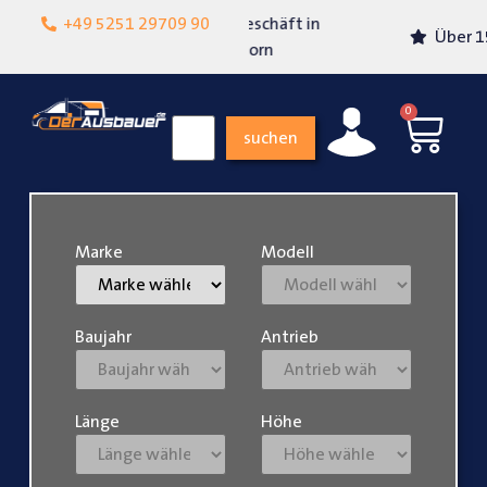
Lokalgeschäft in
+49 5251 29709 90
Über 15 Jahre Erfahrung
Paderborn
0
suchen
Marke
Modell
Baujahr
Antrieb
Länge
Höhe