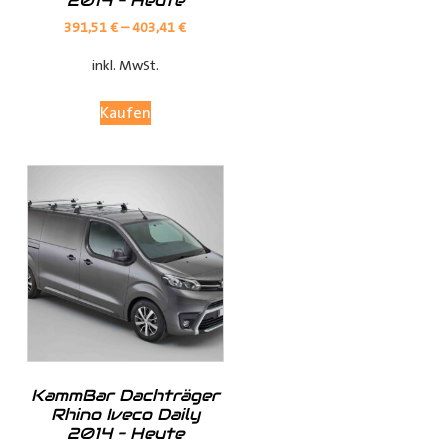
2014 – Heute
Radkästen
mit unserem hochwertigen
391,51
€
–
403,41
€
Radkastenschutz
. Bestellen Sie jetzt und sichern Sie sich
die Vorteile einer zuverlässigen und langlebigen
inkl. MwSt.
Radhausverkleidung
für Ihren
Transporter
.
Kaufen
Ausführungen:
· Kunststoff der Radkastenkontur angepasst
· Metall mit Ablagefach
· Metall mit Ablagefach und Holzschutz zum
Laderaum
KammBar Dachträger
Rhino Iveco Daily
· Siebdruck in braun oder grau
2014 – Heute