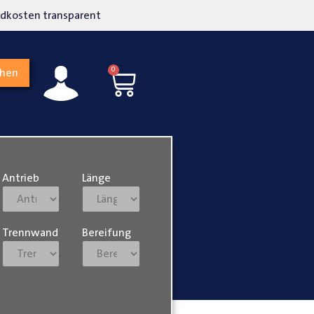
kosten transparent
Hohe Kundenzufriedenh
0
chen
Antrieb
Länge
Trennwand
Bereifung