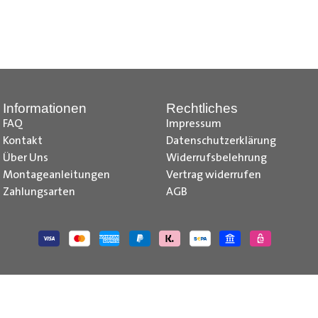
z, Citroen Jumpy Radkastenschutz, Citroen Jumper Radkastensch
dkastenschutz, Fiat Doblo Cargo Radkastenschutz, Fiat Scudo Ra
kastenschutz, Fiat Talento Radkastenschutz, Ford Transit Courie
kastenschutz, Ford Transit Radkastenschutz, Iveco Daily Radka
stenschutz, Mercedes Citan Radkastenschutz, Mercedes Vito R
Informationen
Rechtliches
e-deliver 3 Radkastenschutz, Maxus e-deliver 9 Radkastenschu
FAQ
Impressum
issan NV250 Radkastenschutz, Nissan NV300 Primastar Radkaste
Kontakt
Datenschutzerklärung
kastenschutz , Opel Vivaro Radkastenschutz, Opel Movano Rad
Über Uns
Widerrufsbelehrung
 Radkastenschutz, Peugeot Boxer Radkastenschutz, Peugeot Bip
Montageanleitungen
Vertrag widerrufen
 Trafic Radkastenschutz, Renault Master Radkastenschutz, Toyo
Zahlungsarten
AGB
utz, VW Caddy Cargo Radkastenschutz, VW T6.1 Radkastenschutz
 Caddy IV Radkastenschutz, VW T6 Radkastenschutz, VW T5 Rad