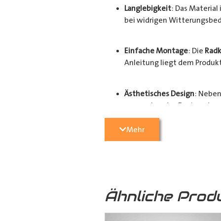
Langlebigkeit
: Das Materia
bei widrigen Witterungsbed
Einfache Montage
: Die
Radk
Anleitung liegt dem Produkt 
Ästhetisches Design
: Neben
ansprechendes Design, das d
Mehr
Der Schutz und Werterhalt Ihres Fa
hochwertigen
Radkastenschutz
. 
Radhausverkleidung
für Ihren
Tra
Ähnliche Prod
Ausführungen: