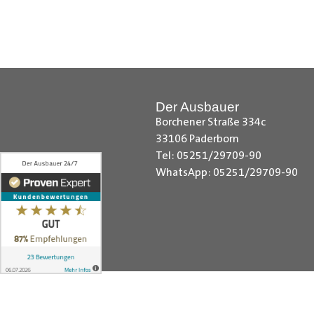
Citroen Berlingo Radkastenschut
Radkastenschutz, Dacia Dokker Ra
Radkastenschutz, Fiat Fiorino Rad
Radkastenschutz, Ford Custom Rad
Radkastenschutz, MAN TGE Radka
Der Ausbauer
Sprinter Radkastenschutz, Maxus 
Borchener Straße 334c
Nissan NV200 Radkastenschutz, N
33106 Paderborn
Radkastenschutz, Opel Combo Rad
Tel: 05251/29709-90
Radkastenschutz, Peugeot Expert
WhatsApp: 05251/29709-90
Kangoo Radkastenschutz, Renault
Toyota Proace City Radkastensch
VW Crafter Radkastenschutz, VW