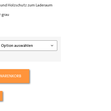
 und Holzschutz zum Laderaum
 grau
ing_class]
 WARENKORB