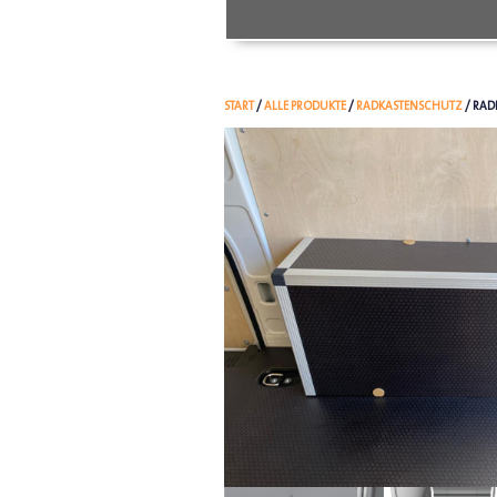
START
/
ALLE PRODUKTE
/
RADKASTENSCHUTZ
/ RAD