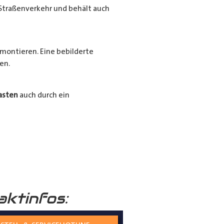
Straßenverkehr und behält auch
montieren. Eine bebilderte
en.
asten
auch durch ein
Ihrer
Radkästen
mit unserem
ssigen und langlebigen
aktinfos: