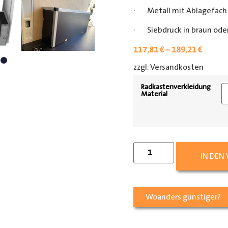
· Metall mit Ablagefach
· Siebdruck in braun oder
117,81
€
–
189,21
€
zzgl. Versandkosten
[shipp
Radkastenverkleidung
Material
IN DEN
Woanders günstiger?