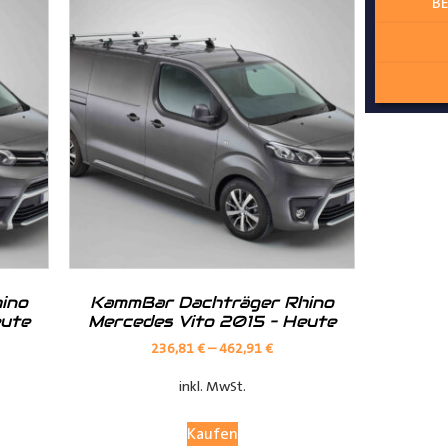
BE
ur angepasst
lzschutz zum Laderaum
ino
KammBar Dachträger Rhino
eute
Mercedes Vito 2015 – Heute
236,81
€
–
462,91
€
inkl. MwSt.
Kaufen