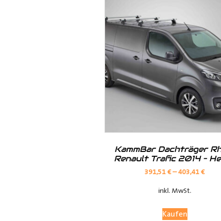
· Kunststoff der Radkastenkont
· Metall mit Ablagefach
· Metall mit Ablagefach und Ho
· Siebdruck in braun oder grau
KammBar Dachträger Rh
Renault Trafic 2014 – H
391,51
€
–
403,41
€
inkl. MwSt.
Kaufen