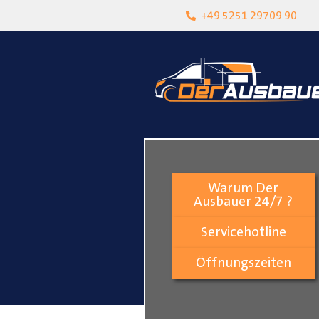
heit
Lokalgeschäft in Paderborn
+49 5251 29709 90
Warum Der
Ausbauer 24/7 ?
Servicehotline
Öffnungszeiten