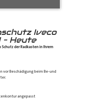
schutz Iveco
 – Heute
 Schutz
der Radkasten in Ihrem
en vor Beschädigung beim Be-und
ter.
tenkontur angepasst