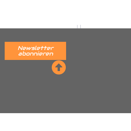
utz, Citroen Nemo
dkastenschutz, Fiat Ducato
r Radkastenschutz, Ford Connect
stenschutz, Hyundai H350
adkastenschutz, Mercedes
Newsletter
tz, Maxus EV80 Radkastenschutz,
abonnieren
nschutz, Nissan NV400 Interstar
kastenschutz, Peugeot Partner
per Radkastenschutz, Renault
ta Proace Radkastenschutz,
, VW ID Cargo Radkastenschutz,
kastenschutz