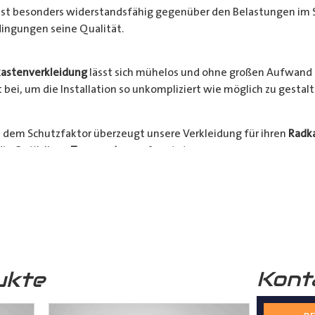
l ist besonders widerstandsfähig gegenüber den Belastungen im 
ingungen seine Qualität.
astenverkleidung
lässt sich mühelos und ohne großen Aufwand 
bei, um die Installation so unkompliziert wie möglich zu gestalt
 dem Schutzfaktor überzeugt unsere Verkleidung für ihren
Radk
ie Optik Ihres
Transporters
aufwertet.
hrzeugs stehen an erster Stelle. Verlängern Sie die Lebensdauer 
Bestellen Sie jetzt und sichern Sie sich die Vorteile einer zuverlä
nsporter
.
Kont
ukte