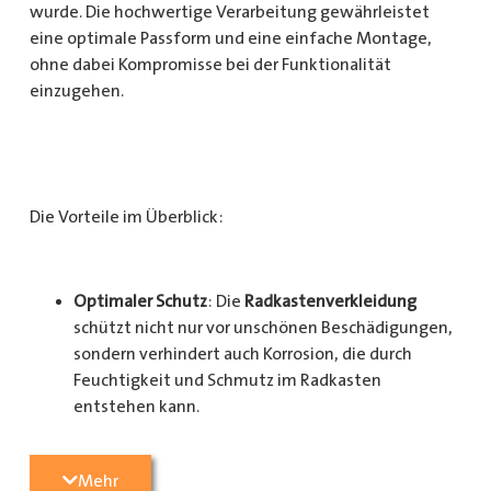
wurde. Die hochwertige Verarbeitung gewährleistet
eine optimale Passform und eine einfache Montage,
ohne dabei Kompromisse bei der Funktionalität
einzugehen.
Die Vorteile im Überblick:
Optimaler Schutz
: Die
Radkastenverkleidung
schützt nicht nur vor unschönen Beschädigungen,
sondern verhindert auch Korrosion, die durch
Feuchtigkeit und Schmutz im Radkasten
entstehen kann.
Langlebigkeit
: Das Material ist besonders
Mehr