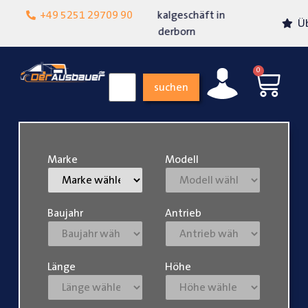
Lokalgeschäft in
+49 5251 29709 90
Über 15 Jahre Erfahrung
Paderborn
0
suchen
Marke
Modell
Baujahr
Antrieb
Länge
Höhe