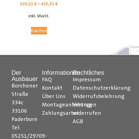
320,11
€
–
415,31
€
inkl. MwSt.
Kaufen
Der
Informationen
Rechtliches
Ausbauer
FAQ
Impressum
Citroen Berlingo Radkastenschutz, Citroen Jumpy
Borchener
Kontakt
Datenschutzerklärung
Radkastenschutz, Citroen Jumper Radkastenschutz,
Straße
Über Uns
Widerrufsbelehrung
Citroen Nemo Radkastenschutz, Dacia Dokker
334c
Montageanleitungen
Vertrag
Radkastenschutz, Fiat Doblo Cargo Radkastenschutz,
33106
Zahlungsarten
widerrufen
Fiat Scudo Radkastenschutz, Fiat Ducato
Paderborn
AGB
Radkastenschutz, Fiat Fiorino Radkastenschutz, Fiat
Tel:
Talento Radkastenschutz, Ford Transit Courier
05251/29709-
Radkastenschutz, Ford Connect Radkastenschutz, Ford