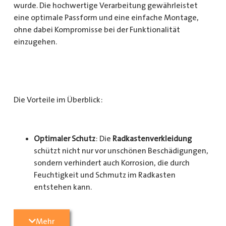
wurde. Die hochwertige Verarbeitung gewährleistet
eine optimale Passform und eine einfache Montage,
ohne dabei Kompromisse bei der Funktionalität
einzugehen.
Die Vorteile im Überblick:
Optimaler Schutz
: Die
Radkastenverkleidung
schützt nicht nur vor unschönen Beschädigungen,
sondern verhindert auch Korrosion, die durch
Feuchtigkeit und Schmutz im Radkasten
entstehen kann.
Langlebigkeit
: Das Material ist besonders
Mehr