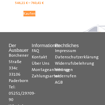
546,21
€
–
760,41
€
Kaufen
Der
Informationen
Rechtliches
Ausbauer
FAQ
Impressum
Borchener
Kontakt
Datenschutzerklärung
Straße
Über Uns
Widerrufsbelehrung
Citroen Berlingo Radkastenschutz, Citroen Jumpy
334c
Montageanleitungen
Vertrag
Radkastenschutz, Citroen Jumper Radkastenschutz,
33106
Citroen Nemo Radkastenschutz, Dacia Dokker
Zahlungsarten
widerrufen
Paderborn
Radkastenschutz, Fiat Doblo Cargo Radkastenschutz,
AGB
Fiat Scudo Radkastenschutz, Fiat Ducato
Tel:
Radkastenschutz, Fiat Fiorino Radkastenschutz, Fiat
05251/29709-
Talento Radkastenschutz, Ford Transit Courier
90
Radkastenschutz, Ford Connect Radkastenschutz, Ford