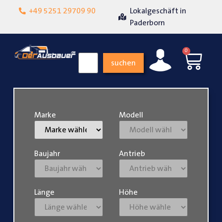
+49 5251 29709 90
Lokalgeschäft in
Über 15 Jahre Er
enheit
Paderborn
0
suchen
Marke
Modell
Baujahr
Antrieb
Länge
Höhe