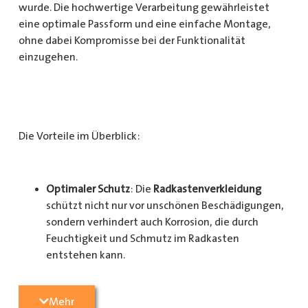
wurde. Die hochwertige Verarbeitung gewährleistet
eine optimale Passform und eine einfache Montage,
ohne dabei Kompromisse bei der Funktionalität
einzugehen.
Die Vorteile im Überblick:
Optimaler Schutz
: Die
Radkastenverkleidung
schützt nicht nur vor unschönen Beschädigungen,
sondern verhindert auch Korrosion, die durch
Feuchtigkeit und Schmutz im Radkasten
entstehen kann.
Langlebigkeit
: Das Material ist besonders
Mehr