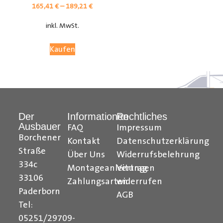
165,41
€
–
189,21
€
inkl. MwSt.
Kaufen
Der
Informationen
Rechtliches
Ausbauer
FAQ
Impressum
Citroen Berlingo Radkastenschutz, Citroen Jumpy
Borchener
Kontakt
Datenschutzerklärung
Radkastenschutz, Citroen Jumper Radkastenschutz,
Straße
Über Uns
Widerrufsbelehrung
Citroen Nemo Radkastenschutz, Dacia Dokker
334c
Montageanleitungen
Vertrag
Radkastenschutz, Fiat Doblo Cargo Radkastenschutz,
33106
Zahlungsarten
widerrufen
Fiat Scudo Radkastenschutz, Fiat Ducato
Paderborn
AGB
Radkastenschutz, Fiat Fiorino Radkastenschutz, Fiat
Tel:
Talento Radkastenschutz, Ford Transit Courier
05251/29709-
Radkastenschutz, Ford Connect Radkastenschutz, Ford