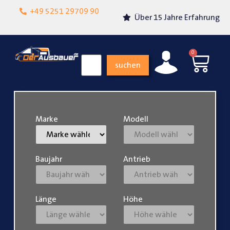
Lokalgeschäft in
+49 5251 29709 90
Über 15 Jahre Erfahrung
Paderborn
0
suchen
Marke
Modell
Baujahr
Antrieb
Länge
Höhe