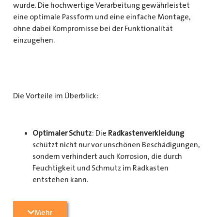
wurde. Die hochwertige Verarbeitung gewährleistet
eine optimale Passform und eine einfache Montage,
ohne dabei Kompromisse bei der Funktionalität
einzugehen.
Die Vorteile im Überblick:
Optimaler Schutz
: Die
Radkastenverkleidung
schützt nicht nur vor unschönen Beschädigungen,
sondern verhindert auch Korrosion, die durch
Feuchtigkeit und Schmutz im Radkasten
entstehen kann.
Langlebigkeit
: Das Material ist besonders
Mehr