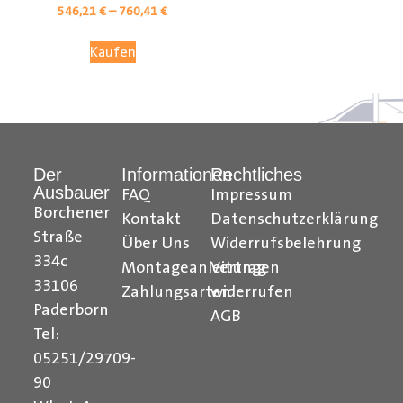
546,21
€
–
760,41
€
Kaufen
Der
Informationen
Rechtliches
Ausbauer
FAQ
Impressum
Borchener
Kontakt
Datenschutzerklärung
Straße
Über Uns
Widerrufsbelehrung
Citroen Berlingo Radkastenschutz, Citroen Jumpy
334c
Montageanleitungen
Vertrag
Radkastenschutz, Citroen Jumper Radkastenschutz,
33106
Citroen Nemo Radkastenschutz, Dacia Dokker
Zahlungsarten
widerrufen
Paderborn
Radkastenschutz, Fiat Doblo Cargo Radkastenschutz,
AGB
Fiat Scudo Radkastenschutz, Fiat Ducato
Tel:
Radkastenschutz, Fiat Fiorino Radkastenschutz, Fiat
05251/29709-
Talento Radkastenschutz, Ford Transit Courier
90
Radkastenschutz, Ford Connect Radkastenschutz, Ford