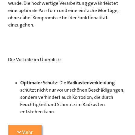
wurde. Die hochwertige Verarbeitung gewährleistet
eine optimale Passform und eine einfache Montage,
ohne dabei Kompromisse bei der Funktionalität
einzugehen.
Die Vorteile im Überblick:
Optimaler Schutz
: Die
Radkastenverkleidung
schützt nicht nur vor unschönen Beschädigungen,
sondern verhindert auch Korrosion, die durch
Feuchtigkeit und Schmutz im Radkasten
entstehen kann.
Langlebigkeit
: Das Material ist besonders
Mehr