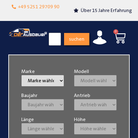
Lokalgeschäft in
+49 5251 29709 90
Über 15 Jahre Erfahrung
Paderborn
0
suchen
Marke
Modell
Baujahr
Antrieb
Länge
Höhe