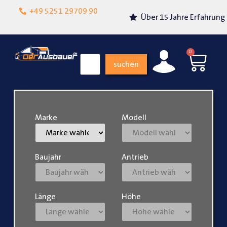
Lokalgeschäft in
+49 5251 29709 90
Über 15 Jahre Erfahrung
Paderborn
0
suchen
Marke
Modell
Baujahr
Antrieb
Länge
Höhe