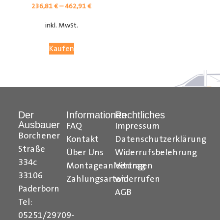
236,81
€
–
462,91
€
inkl. MwSt.
Kaufen
Der
Informationen
Rechtliches
Ausbauer
FAQ
Impressum
Citroen Berlingo Radkastenschutz, Citroen Jumpy
Borchener
Kontakt
Datenschutzerklärung
Radkastenschutz, Citroen Jumper Radkastenschutz,
Straße
Über Uns
Widerrufsbelehrung
Citroen Nemo Radkastenschutz, Dacia Dokker
334c
Montageanleitungen
Vertrag
Radkastenschutz, Fiat Doblo Cargo Radkastenschutz,
33106
Zahlungsarten
widerrufen
Fiat Scudo Radkastenschutz, Fiat Ducato
Paderborn
AGB
Radkastenschutz, Fiat Fiorino Radkastenschutz, Fiat
Tel:
Talento Radkastenschutz, Ford Transit Courier
05251/29709-
Radkastenschutz, Ford Connect Radkastenschutz, Ford