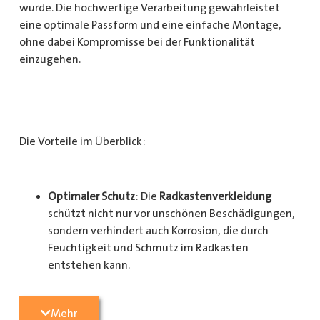
wurde. Die hochwertige Verarbeitung gewährleistet
eine optimale Passform und eine einfache Montage,
ohne dabei Kompromisse bei der Funktionalität
einzugehen.
Die Vorteile im Überblick:
Optimaler Schutz
: Die
Radkastenverkleidung
schützt nicht nur vor unschönen Beschädigungen,
sondern verhindert auch Korrosion, die durch
Feuchtigkeit und Schmutz im Radkasten
entstehen kann.
Langlebigkeit
: Das Material ist besonders
Mehr