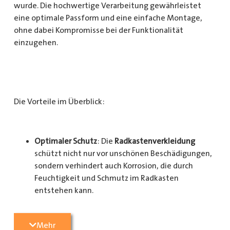
wurde. Die hochwertige Verarbeitung gewährleistet
eine optimale Passform und eine einfache Montage,
ohne dabei Kompromisse bei der Funktionalität
einzugehen.
Die Vorteile im Überblick:
Optimaler Schutz
: Die
Radkastenverkleidung
schützt nicht nur vor unschönen Beschädigungen,
sondern verhindert auch Korrosion, die durch
Feuchtigkeit und Schmutz im Radkasten
entstehen kann.
Langlebigkeit
: Das Material ist besonders
Mehr