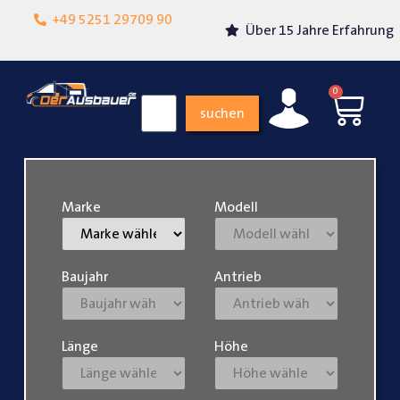
Lokalgeschäft in
+49 5251 29709 90
Über 15 Jahre Erfahrung
Paderborn
0
suchen
Marke
Modell
Baujahr
Antrieb
Länge
Höhe