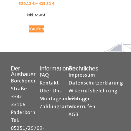
320,11
€
–
415,31
€
inkl. MwSt.
Kaufen
Der
Informationen
Rechtliches
Ausbauer
FAQ
Impressum
Citroen Berlingo Radkastenschutz, Citroen Jumpy
Borchener
Kontakt
Datenschutzerklärung
Radkastenschutz, Citroen Jumper Radkastenschutz,
Straße
Über Uns
Widerrufsbelehrung
Citroen Nemo Radkastenschutz, Dacia Dokker
334c
Montageanleitungen
Vertrag
Radkastenschutz, Fiat Doblo Cargo Radkastenschutz,
33106
Zahlungsarten
widerrufen
Fiat Scudo Radkastenschutz, Fiat Ducato
Paderborn
AGB
Radkastenschutz, Fiat Fiorino Radkastenschutz, Fiat
Tel:
Talento Radkastenschutz, Ford Transit Courier
05251/29709-
Radkastenschutz, Ford Connect Radkastenschutz, Ford