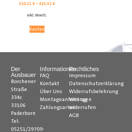
320,11
€
–
415,31
€
inkl. MwSt.
Kaufen
Der
Informationen
Rechtliches
Ausbauer
FAQ
Impressum
Citroen Berlingo Radkastenschutz, Citroen Jumpy
Borchener
Kontakt
Datenschutzerklärung
Radkastenschutz, Citroen Jumper Radkastenschutz,
Straße
Über Uns
Widerrufsbelehrung
Citroen Nemo Radkastenschutz, Dacia Dokker
334c
Montageanleitungen
Vertrag
Radkastenschutz, Fiat Doblo Cargo Radkastenschutz,
33106
Zahlungsarten
widerrufen
Fiat Scudo Radkastenschutz, Fiat Ducato
Paderborn
AGB
Radkastenschutz, Fiat Fiorino Radkastenschutz, Fiat
Tel:
Talento Radkastenschutz, Ford Transit Courier
05251/29709-
Radkastenschutz, Ford Connect Radkastenschutz, Ford