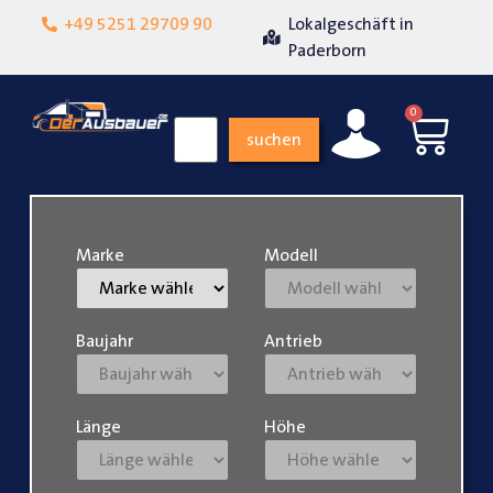
+49 5251 29709 90
Lokalgeschäft in
Über 15 Jahre Erfah
eit
Paderborn
0
suchen
Marke
Modell
Baujahr
Antrieb
Länge
Höhe