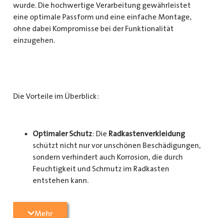
wurde. Die hochwertige Verarbeitung gewährleistet
eine optimale Passform und eine einfache Montage,
ohne dabei Kompromisse bei der Funktionalität
einzugehen.
Die Vorteile im Überblick:
Optimaler Schutz
: Die
Radkastenverkleidung
schützt nicht nur vor unschönen Beschädigungen,
sondern verhindert auch Korrosion, die durch
Feuchtigkeit und Schmutz im Radkasten
entstehen kann.
Langlebigkeit
: Das Material ist besonders
Mehr