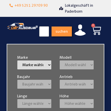
+49 5251 29709 90
Lokalgeschäft in
Über 15 
zufriedenheit
Paderborn
0
suchen
Marke
Modell
Baujahr
Antrieb
Länge
Höhe