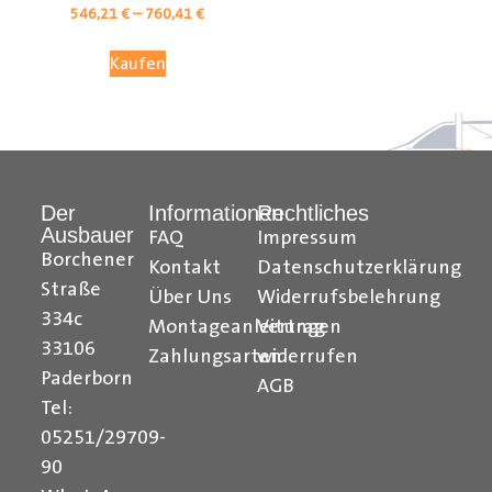
546,21
€
–
760,41
€
Kaufen
Der
Informationen
Rechtliches
Ausbauer
FAQ
Impressum
Borchener
Kontakt
Datenschutzerklärung
Straße
Über Uns
Widerrufsbelehrung
Citroen Berlingo Radkastenschutz, Citroen Jumpy
334c
Montageanleitungen
Vertrag
Radkastenschutz, Citroen Jumper Radkastenschutz,
33106
Citroen Nemo Radkastenschutz, Dacia Dokker
Zahlungsarten
widerrufen
Paderborn
Radkastenschutz, Fiat Doblo Cargo Radkastenschutz,
AGB
Fiat Scudo Radkastenschutz, Fiat Ducato
Tel:
Radkastenschutz, Fiat Fiorino Radkastenschutz, Fiat
05251/29709-
Talento Radkastenschutz, Ford Transit Courier
90
Radkastenschutz, Ford Connect Radkastenschutz, Ford