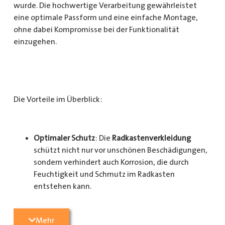
wurde. Die hochwertige Verarbeitung gewährleistet
eine optimale Passform und eine einfache Montage,
ohne dabei Kompromisse bei der Funktionalität
einzugehen.
Die Vorteile im Überblick:
Optimaler Schutz
: Die
Radkastenverkleidung
schützt nicht nur vor unschönen Beschädigungen,
sondern verhindert auch Korrosion, die durch
Feuchtigkeit und Schmutz im Radkasten
entstehen kann.
Langlebigkeit
: Das Material ist besonders
Mehr