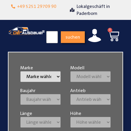
he
+49 5251 29709 90
Lokalgeschäft in
Über
ndenzufriedenheit
Paderborn
0
suchen
Marke
Modell
Baujahr
Antrieb
Länge
Höhe