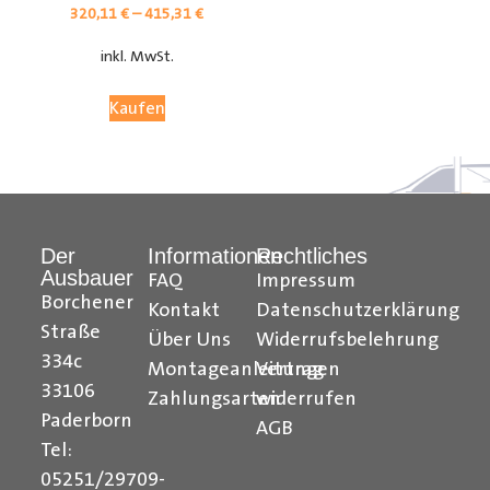
320,11
€
–
415,31
€
inkl. MwSt.
Kaufen
Der
Informationen
Rechtliches
Ausbauer
FAQ
Impressum
Citroen Berlingo Radkastenschutz, Citroen Jumpy
Borchener
Kontakt
Datenschutzerklärung
Radkastenschutz, Citroen Jumper Radkastenschutz,
Straße
Über Uns
Widerrufsbelehrung
Citroen Nemo Radkastenschutz, Dacia Dokker
334c
Montageanleitungen
Vertrag
Radkastenschutz, Fiat Doblo Cargo Radkastenschutz,
33106
Zahlungsarten
widerrufen
Fiat Scudo Radkastenschutz, Fiat Ducato
Paderborn
AGB
Radkastenschutz, Fiat Fiorino Radkastenschutz, Fiat
Tel:
Talento Radkastenschutz, Ford Transit Courier
05251/29709-
Radkastenschutz, Ford Connect Radkastenschutz, Ford