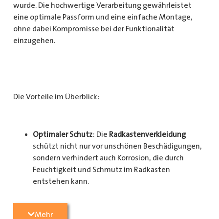
wurde. Die hochwertige Verarbeitung gewährleistet
eine optimale Passform und eine einfache Montage,
ohne dabei Kompromisse bei der Funktionalität
einzugehen.
Die Vorteile im Überblick:
Optimaler Schutz
: Die
Radkastenverkleidung
schützt nicht nur vor unschönen Beschädigungen,
sondern verhindert auch Korrosion, die durch
Feuchtigkeit und Schmutz im Radkasten
entstehen kann.
Langlebigkeit
: Das Material ist besonders
Mehr