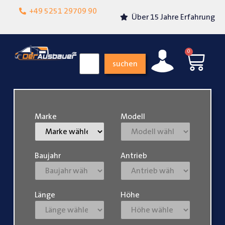
Lokalgeschäft in
+49 5251 29709 90
Über 15 Jahre Erfahrung
Paderborn
0
suchen
Marke
Modell
Baujahr
Antrieb
Länge
Höhe