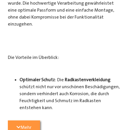
wurde. Die hochwertige Verarbeitung gewährleistet
eine optimale Passform und eine einfache Montage,
ohne dabei Kompromisse bei der Funktionalität
einzugehen.
Die Vorteile im Überblick:
Optimaler Schutz
: Die
Radkastenverkleidung
schützt nicht nur vor unschönen Beschädigungen,
sondern verhindert auch Korrosion, die durch
Feuchtigkeit und Schmutz im Radkasten
entstehen kann.
Langlebigkeit
: Das Material ist besonders
Mehr