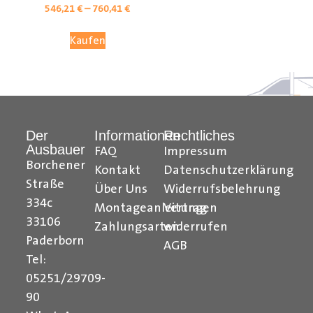
546,21
€
–
760,41
€
Kaufen
Der
Informationen
Rechtliches
Ausbauer
FAQ
Impressum
Borchener
Kontakt
Datenschutzerklärung
Straße
Über Uns
Widerrufsbelehrung
Citroen Berlingo Radkastenschutz, Citroen Jumpy
334c
Montageanleitungen
Vertrag
Radkastenschutz, Citroen Jumper Radkastenschutz,
33106
Citroen Nemo Radkastenschutz, Dacia Dokker
Zahlungsarten
widerrufen
Paderborn
Radkastenschutz, Fiat Doblo Cargo Radkastenschutz,
AGB
Fiat Scudo Radkastenschutz, Fiat Ducato
Tel:
Radkastenschutz, Fiat Fiorino Radkastenschutz, Fiat
05251/29709-
Talento Radkastenschutz, Ford Transit Courier
90
Radkastenschutz, Ford Connect Radkastenschutz, Ford