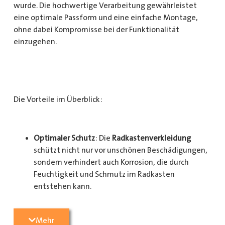
wurde. Die hochwertige Verarbeitung gewährleistet
eine optimale Passform und eine einfache Montage,
ohne dabei Kompromisse bei der Funktionalität
einzugehen.
Die Vorteile im Überblick:
Optimaler Schutz
: Die
Radkastenverkleidung
schützt nicht nur vor unschönen Beschädigungen,
sondern verhindert auch Korrosion, die durch
Feuchtigkeit und Schmutz im Radkasten
entstehen kann.
Langlebigkeit
: Das Material ist besonders
Mehr