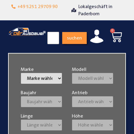
+49 5251 29709 90
Lokalgeschäft in
Über 15 Jahre Erfah
eit
Paderborn
0
suchen
Marke
Modell
Baujahr
Antrieb
Länge
Höhe