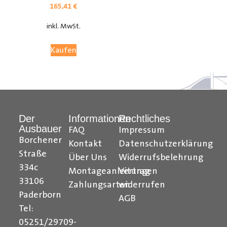
165,41
€
inkl. MwSt.
Kaufen
Der
Informationen
Rechtliches
Ausbauer
FAQ
Impressum
Citroen Berlingo Radkastenschutz, Citroen Jumpy
Borchener
Kontakt
Datenschutzerklärung
Radkastenschutz, Citroen Jumper Radkastenschutz,
Straße
Über Uns
Widerrufsbelehrung
Citroen Nemo Radkastenschutz, Dacia Dokker
334c
Montageanleitungen
Vertrag
Radkastenschutz, Fiat Doblo Cargo Radkastenschutz,
33106
Zahlungsarten
widerrufen
Fiat Scudo Radkastenschutz, Fiat Ducato
Paderborn
AGB
Radkastenschutz, Fiat Fiorino Radkastenschutz, Fiat
Tel:
Talento Radkastenschutz, Ford Transit Courier
05251/29709-
Radkastenschutz, Ford Connect Radkastenschutz, Ford