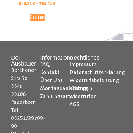
546,21
€
–
760,41
€
Kaufen
Der
Informationen
Rechtliches
Ausbauer
FAQ
Impressum
Borchener
Kontakt
Datenschutzerklärung
Straße
Über Uns
Widerrufsbelehrung
Citroen Berlingo Radkastenschutz, Citroen Jumpy
334c
Montageanleitungen
Vertrag
Radkastenschutz, Citroen Jumper Radkastenschutz,
33106
Citroen Nemo Radkastenschutz, Dacia Dokker
Zahlungsarten
widerrufen
Paderborn
Radkastenschutz, Fiat Doblo Cargo Radkastenschutz,
AGB
Fiat Scudo Radkastenschutz, Fiat Ducato
Tel:
Radkastenschutz, Fiat Fiorino Radkastenschutz, Fiat
05251/29709-
Talento Radkastenschutz, Ford Transit Courier
90
Radkastenschutz, Ford Connect Radkastenschutz, Ford