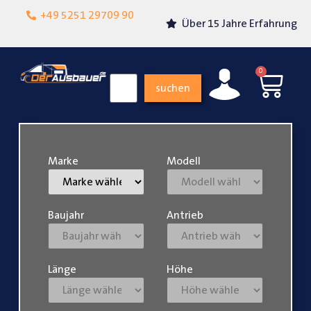
Lokalgeschäft in
+49 5251 29709 90
Über 15 Jahre Erfahrung
Paderborn
0
suchen
Marke
Modell
Baujahr
Antrieb
Länge
Höhe