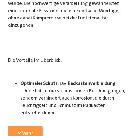
wurde. Die hochwertige Verarbeitung gewährleistet
eine optimale Passform und eine einfache Montage,
ohne dabei Kompromisse bei der Funktionalität
einzugehen.
Die Vorteile im Überblick:
Optimaler Schutz
: Die
Radkastenverkleidung
schützt nicht nur vor unschönen Beschädigungen,
sondern verhindert auch Korrosion, die durch
Feuchtigkeit und Schmutz im Radkasten
entstehen kann.
Langlebigkeit
: Das Material ist besonders
Mehr