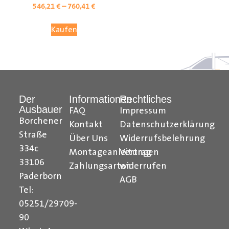
546,21
€
–
760,41
€
Kaufen
Der
Informationen
Rechtliches
Ausbauer
FAQ
Impressum
Borchener
Kontakt
Datenschutzerklärung
Straße
Über Uns
Widerrufsbelehrung
Citroen Berlingo Radkastenschutz, Citroen Jumpy
334c
Montageanleitungen
Vertrag
Radkastenschutz, Citroen Jumper Radkastenschutz,
33106
Citroen Nemo Radkastenschutz, Dacia Dokker
Zahlungsarten
widerrufen
Paderborn
Radkastenschutz, Fiat Doblo Cargo Radkastenschutz,
AGB
Fiat Scudo Radkastenschutz, Fiat Ducato
Tel:
Radkastenschutz, Fiat Fiorino Radkastenschutz, Fiat
05251/29709-
Talento Radkastenschutz, Ford Transit Courier
90
Radkastenschutz, Ford Connect Radkastenschutz, Ford