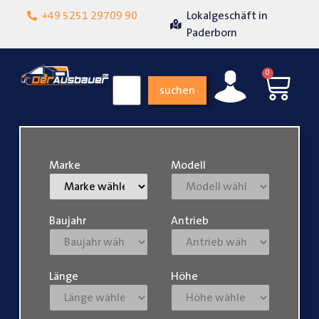
+49 5251 29709 90
Lokalgeschäft in
Über 15 Jahr
iedenheit
Paderborn
0
suchen
Marke
Modell
Baujahr
Antrieb
Länge
Höhe