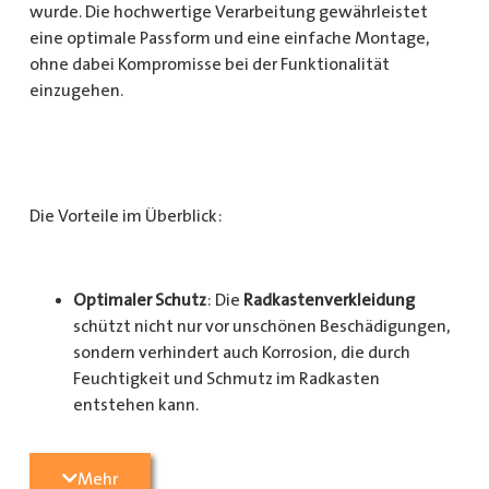
wurde. Die hochwertige Verarbeitung gewährleistet
eine optimale Passform und eine einfache Montage,
ohne dabei Kompromisse bei der Funktionalität
einzugehen.
Die Vorteile im Überblick:
Optimaler Schutz
: Die
Radkastenverkleidung
schützt nicht nur vor unschönen Beschädigungen,
sondern verhindert auch Korrosion, die durch
Feuchtigkeit und Schmutz im Radkasten
entstehen kann.
Langlebigkeit
: Das Material ist besonders
Mehr