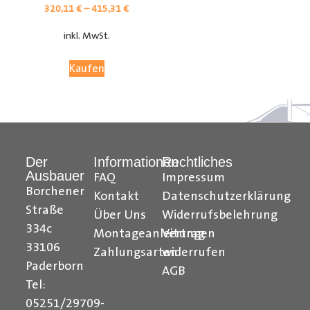
320,11
€
–
415,31
€
inkl. MwSt.
Kaufen
Der
Informationen
Rechtliches
Ausbauer
FAQ
Impressum
Citroen Berlingo Radkastenschutz, Citroen Jumpy
Borchener
Kontakt
Datenschutzerklärung
Radkastenschutz, Citroen Jumper Radkastenschutz,
Straße
Über Uns
Widerrufsbelehrung
Citroen Nemo Radkastenschutz, Dacia Dokker
334c
Montageanleitungen
Vertrag
Radkastenschutz, Fiat Doblo Cargo Radkastenschutz,
33106
Zahlungsarten
widerrufen
Fiat Scudo Radkastenschutz, Fiat Ducato
Paderborn
AGB
Radkastenschutz, Fiat Fiorino Radkastenschutz, Fiat
Tel:
Talento Radkastenschutz, Ford Transit Courier
05251/29709-
Radkastenschutz, Ford Connect Radkastenschutz, Ford