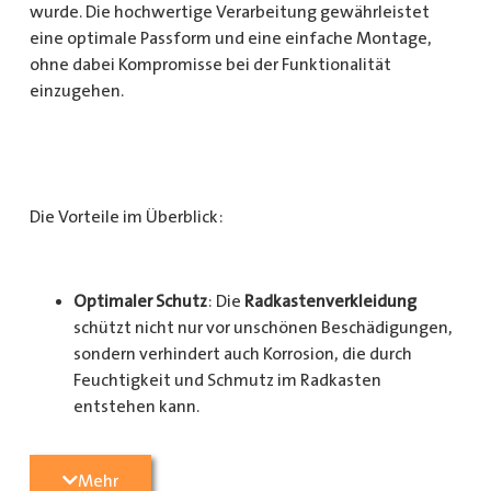
wurde. Die hochwertige Verarbeitung gewährleistet
eine optimale Passform und eine einfache Montage,
ohne dabei Kompromisse bei der Funktionalität
einzugehen.
Die Vorteile im Überblick:
Optimaler Schutz
: Die
Radkastenverkleidung
schützt nicht nur vor unschönen Beschädigungen,
sondern verhindert auch Korrosion, die durch
Feuchtigkeit und Schmutz im Radkasten
entstehen kann.
Langlebigkeit
: Das Material ist besonders
Mehr