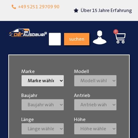
Lokalgeschäft in
+49 5251 29709 90
Über 15 Jahre Erfahrung
Paderborn
0
suchen
Marke
Modell
Baujahr
Antrieb
Länge
Höhe