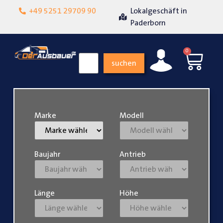
+49 5251 29709 90
Lokalgeschäft in
Über 15 Jahre Erfahr
it
Paderborn
0
suchen
Marke
Modell
Baujahr
Antrieb
Länge
Höhe