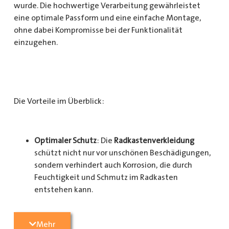
wurde. Die hochwertige Verarbeitung gewährleistet
eine optimale Passform und eine einfache Montage,
ohne dabei Kompromisse bei der Funktionalität
einzugehen.
Die Vorteile im Überblick:
Optimaler Schutz
: Die
Radkastenverkleidung
schützt nicht nur vor unschönen Beschädigungen,
sondern verhindert auch Korrosion, die durch
Feuchtigkeit und Schmutz im Radkasten
entstehen kann.
Langlebigkeit
: Das Material ist besonders
Mehr