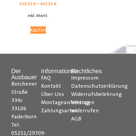
320,11
€
–
415,31
€
inkl. MwSt.
Kaufen
Der
Informationen
Rechtliches
Ausbauer
FAQ
Impressum
Citroen Berlingo Radkastenschutz, Citroen Jumpy
Borchener
Kontakt
Datenschutzerklärung
Radkastenschutz, Citroen Jumper Radkastenschutz,
Straße
Über Uns
Widerrufsbelehrung
Citroen Nemo Radkastenschutz, Dacia Dokker
334c
Montageanleitungen
Vertrag
Radkastenschutz, Fiat Doblo Cargo Radkastenschutz,
33106
Zahlungsarten
widerrufen
Fiat Scudo Radkastenschutz, Fiat Ducato
Paderborn
AGB
Radkastenschutz, Fiat Fiorino Radkastenschutz, Fiat
Tel:
Talento Radkastenschutz, Ford Transit Courier
05251/29709-
Radkastenschutz, Ford Connect Radkastenschutz, Ford