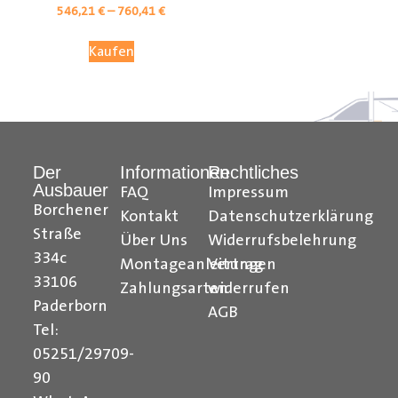
546,21
€
–
760,41
€
Kaufen
Der
Informationen
Rechtliches
Ausbauer
FAQ
Impressum
Borchener
Kontakt
Datenschutzerklärung
Straße
Über Uns
Widerrufsbelehrung
Citroen Berlingo Radkastenschutz, Citroen Jumpy
334c
Montageanleitungen
Vertrag
Radkastenschutz, Citroen Jumper Radkastenschutz,
33106
Citroen Nemo Radkastenschutz, Dacia Dokker
Zahlungsarten
widerrufen
Paderborn
Radkastenschutz, Fiat Doblo Cargo Radkastenschutz,
AGB
Fiat Scudo Radkastenschutz, Fiat Ducato
Tel:
Radkastenschutz, Fiat Fiorino Radkastenschutz, Fiat
05251/29709-
Talento Radkastenschutz, Ford Transit Courier
90
Radkastenschutz, Ford Connect Radkastenschutz, Ford