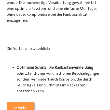
wurde. Die hochwertige Verarbeitung gewährleistet
eine optimale Passform und eine einfache Montage,
ohne dabei Kompromisse bei der Funktionalität
einzugehen.
Die Vorteile im Überblick:
Optimaler Schutz
: Die
Radkastenverkleidung
schützt nicht nur vor unschönen Beschädigungen,
sondern verhindert auch Korrosion, die durch
Feuchtigkeit und Schmutz im Radkasten
entstehen kann.
Langlebigkeit
: Das Material ist besonders
Mehr