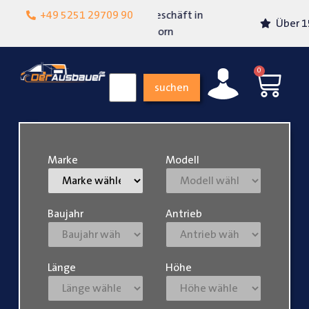
Lokalgeschäft in
+49 5251 29709 90
Über 15 Jahre Erfahrung
Paderborn
0
suchen
Marke
Modell
Baujahr
Antrieb
Länge
Höhe