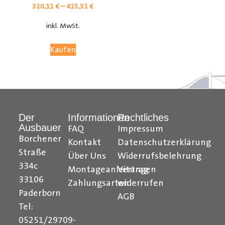
320,11
€
–
415,31
€
inkl. MwSt.
Kaufen
Der
Informationen
Rechtliches
Ausbauer
FAQ
Impressum
Citroen Berlingo Radkastenschutz, Citroen Jumpy
Borchener
Kontakt
Datenschutzerklärung
Radkastenschutz, Citroen Jumper Radkastenschutz,
Straße
Über Uns
Widerrufsbelehrung
Citroen Nemo Radkastenschutz, Dacia Dokker
334c
Montageanleitungen
Vertrag
Radkastenschutz, Fiat Doblo Cargo Radkastenschutz,
33106
Zahlungsarten
widerrufen
Fiat Scudo Radkastenschutz, Fiat Ducato
Paderborn
AGB
Radkastenschutz, Fiat Fiorino Radkastenschutz, Fiat
Tel:
Talento Radkastenschutz, Ford Transit Courier
05251/29709-
Radkastenschutz, Ford Connect Radkastenschutz, Ford