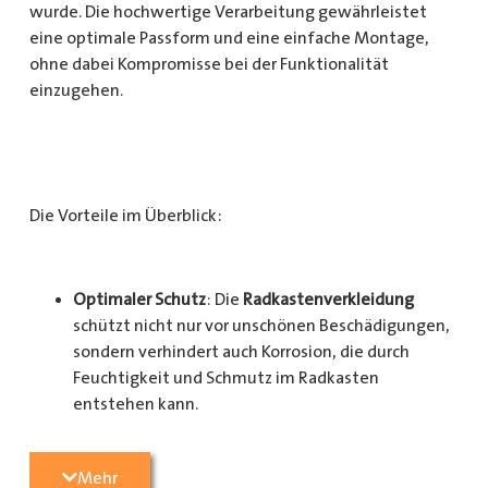
wurde. Die hochwertige Verarbeitung gewährleistet
eine optimale Passform und eine einfache Montage,
ohne dabei Kompromisse bei der Funktionalität
einzugehen.
Die Vorteile im Überblick:
Optimaler Schutz
: Die
Radkastenverkleidung
schützt nicht nur vor unschönen Beschädigungen,
sondern verhindert auch Korrosion, die durch
Feuchtigkeit und Schmutz im Radkasten
entstehen kann.
Langlebigkeit
: Das Material ist besonders
Mehr