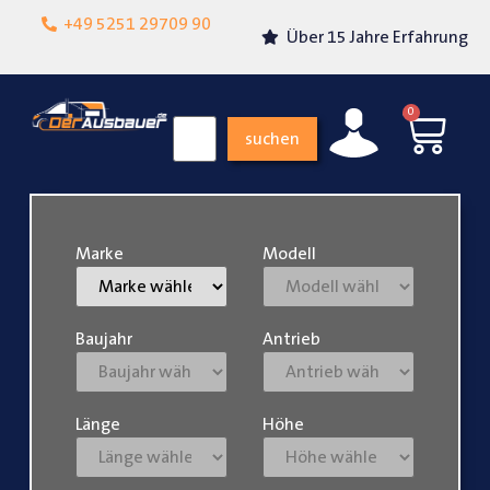
Lokalgeschäft in
+49 5251 29709 90
Über 15 Jahre Erfahrung
Paderborn
0
suchen
Marke
Modell
Baujahr
Antrieb
Länge
Höhe