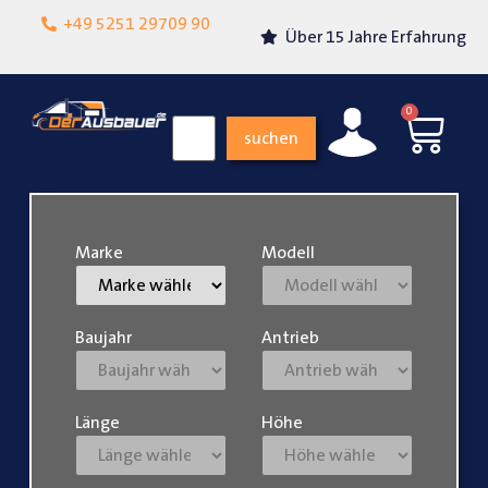
Lokalgeschäft in
+49 5251 29709 90
Über 15 Jahre Erfahrung
Paderborn
0
suchen
Marke
Modell
Baujahr
Antrieb
Länge
Höhe