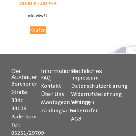
236,81
€
–
462,91
€
inkl. MwSt.
Kaufen
Der
Informationen
Rechtliches
Ausbauer
FAQ
Impressum
Citroen Berlingo Radkastenschutz, Citroen Jumpy
Borchener
Kontakt
Datenschutzerklärung
Radkastenschutz, Citroen Jumper Radkastenschutz,
Straße
Über Uns
Widerrufsbelehrung
Citroen Nemo Radkastenschutz, Dacia Dokker
334c
Montageanleitungen
Vertrag
Radkastenschutz, Fiat Doblo Cargo Radkastenschutz,
33106
Zahlungsarten
widerrufen
Fiat Scudo Radkastenschutz, Fiat Ducato
Paderborn
AGB
Radkastenschutz, Fiat Fiorino Radkastenschutz, Fiat
Tel:
Talento Radkastenschutz, Ford Transit Courier
05251/29709-
Radkastenschutz, Ford Connect Radkastenschutz, Ford