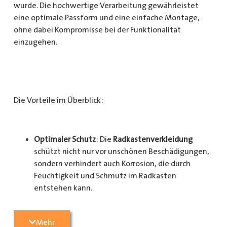
wurde. Die hochwertige Verarbeitung gewährleistet
eine optimale Passform und eine einfache Montage,
ohne dabei Kompromisse bei der Funktionalität
einzugehen.
Die Vorteile im Überblick:
Optimaler Schutz
: Die
Radkastenverkleidung
schützt nicht nur vor unschönen Beschädigungen,
sondern verhindert auch Korrosion, die durch
Feuchtigkeit und Schmutz im Radkasten
entstehen kann.
Langlebigkeit
: Das Material ist besonders
Mehr