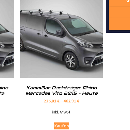
BE
ur angepasst
lzschutz zum Laderaum
ino
KammBar Dachträger Rhino
te
Mercedes Vito 2015 – Heute
236,81
€
–
462,91
€
inkl. MwSt.
Kaufen