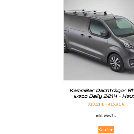
· Kunststoff der Radkastenkont
· Metall mit Ablagefach
· Metall mit Ablagefach und Ho
· Siebdruck in braun oder grau
KammBar Dachträger Rh
Iveco Daily 2014 – Heu
320,11
€
–
415,31
€
inkl. MwSt.
Kaufen