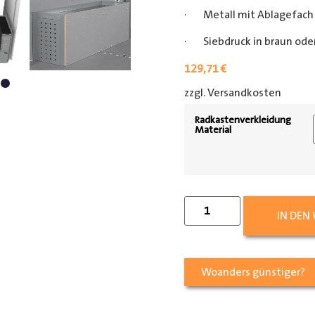
· Metall mit Ablagefach
· Siebdruck in braun oder
129,71
€
zzgl. Versandkosten
[shipp
Radkastenverkleidung
Material
IN DEN
Woanders günstiger?