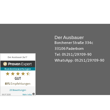
Citroen Berlingo Radkastenschut
Radkastenschutz, Dacia Dokker Ra
Radkastenschutz, Fiat Fiorino Rad
Radkastenschutz, Ford Custom Rad
Radkastenschutz, MAN TGE Radka
Der Ausbauer
Sprinter Radkastenschutz, Maxus 
Borchener Straße 334c
Nissan NV200 Radkastenschutz, N
33106 Paderborn
Radkastenschutz, Opel Combo Rad
Tel: 05251/29709-90
Radkastenschutz, Peugeot Expert
WhatsApp: 05251/29709-90
Kangoo Radkastenschutz, Renault
Toyota Proace City Radkastensch
VW Crafter Radkastenschutz, VW