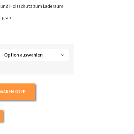
 und Holzschutz zum Laderaum
 grau
ing_class]
 WARENKORB