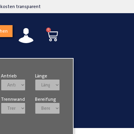
kosten transparent
Hohe Kundenzufriedenh
0
chen
Antrieb
Länge
Trennwand
Bereifung