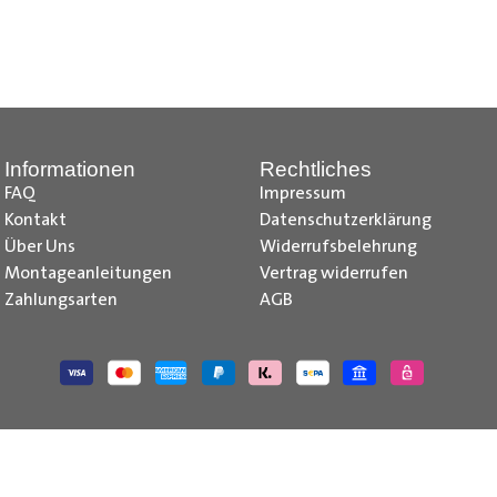
z, Citroen Jumpy Radkastenschutz, Citroen Jumper Radkastensch
dkastenschutz, Fiat Doblo Cargo Radkastenschutz, Fiat Scudo Ra
kastenschutz, Fiat Talento Radkastenschutz, Ford Transit Courie
kastenschutz, Ford Transit Radkastenschutz, Iveco Daily Radka
stenschutz, Mercedes Citan Radkastenschutz, Mercedes Vito R
Informationen
Rechtliches
e-deliver 3 Radkastenschutz, Maxus e-deliver 9 Radkastenschu
FAQ
Impressum
issan NV250 Radkastenschutz, Nissan NV300 Primastar Radkaste
Kontakt
Datenschutzerklärung
kastenschutz , Opel Vivaro Radkastenschutz, Opel Movano Rad
Über Uns
Widerrufsbelehrung
 Radkastenschutz, Peugeot Boxer Radkastenschutz, Peugeot Bip
Montageanleitungen
Vertrag widerrufen
 Trafic Radkastenschutz, Renault Master Radkastenschutz, Toyo
Zahlungsarten
AGB
utz, VW Caddy Cargo Radkastenschutz, VW T6.1 Radkastenschutz
 Caddy IV Radkastenschutz, VW T6 Radkastenschutz, VW T5 Rad