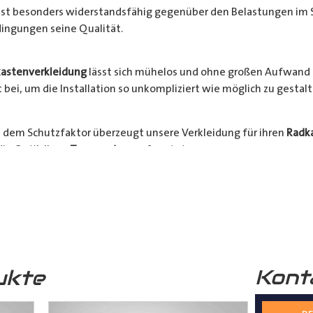
l ist besonders widerstandsfähig gegenüber den Belastungen im 
ingungen seine Qualität.
astenverkleidung
lässt sich mühelos und ohne großen Aufwand 
bei, um die Installation so unkompliziert wie möglich zu gestalt
 dem Schutzfaktor überzeugt unsere Verkleidung für ihren
Radk
ie Optik Ihres
Transporters
aufwertet.
hrzeugs stehen an erster Stelle. Verlängern Sie die Lebensdauer 
Bestellen Sie jetzt und sichern Sie sich die Vorteile einer zuverlä
nsporter
.
Kont
ukte