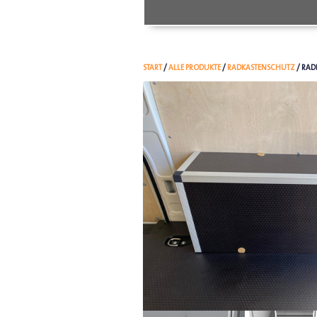
START
/
ALLE PRODUKTE
/
RADKASTENSCHUTZ
/ RAD