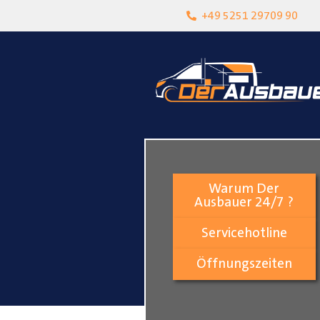
heit
Lokalgeschäft in Paderborn
+49 5251 29709 90
Warum Der
Ausbauer 24/7 ?
Servicehotline
Öffnungszeiten