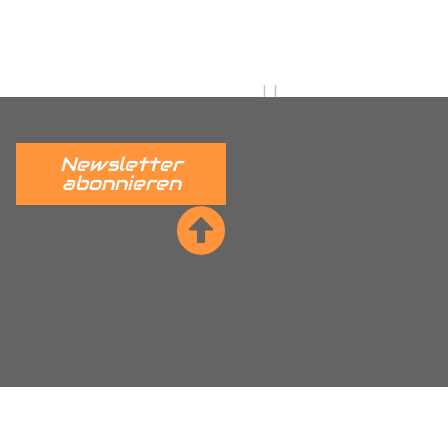
utz, Citroen Nemo
dkastenschutz, Fiat Ducato
r Radkastenschutz, Ford Connect
stenschutz, Hyundai H350
adkastenschutz, Mercedes
Newsletter
tz, Maxus EV80 Radkastenschutz,
abonnieren
nschutz, Nissan NV400 Interstar
kastenschutz, Peugeot Partner
per Radkastenschutz, Renault
ta Proace Radkastenschutz,
, VW ID Cargo Radkastenschutz,
kastenschutz