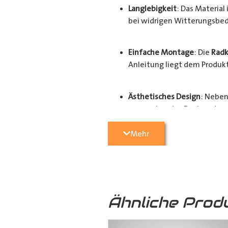
Langlebigkeit
: Das Materia
bei widrigen Witterungsbed
Einfache Montage
: Die
Radk
Anleitung liegt dem Produkt 
Ästhetisches Design
: Neben
ansprechendes Design, das d
Mehr
Der Schutz und Werterhalt Ihres Fa
hochwertigen
Radkastenschutz
. 
Radhausverkleidung
für Ihren
Tra
Ähnliche Prod
Ausführungen: