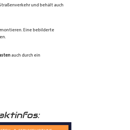
Straßenverkehr und behält auch
montieren. Eine bebilderte
en.
asten
auch durch ein
Ihrer
Radkästen
mit unserem
ssigen und langlebigen
aktinfos: