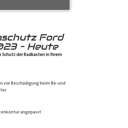
schutz Ford
23 – Heute
 Schutz
der Radkasten in Ihrem
en vor Beschädigung beim Be-und
ter.
tenkontur angepasst