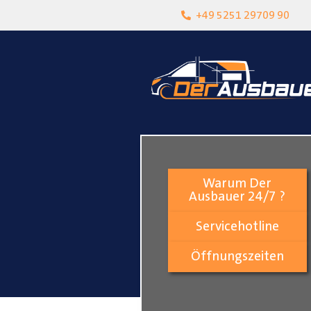
heit
Lokalgeschäft in Paderborn
+49 5251 29709 90
Warum Der
Ausbauer 24/7 ?
Servicehotline
Öffnungszeiten