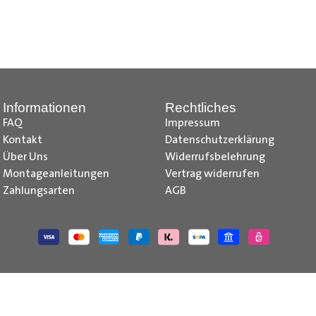
z, Citroen Jumpy Radkastenschutz, Citroen Jumper Radkastensch
dkastenschutz, Fiat Doblo Cargo Radkastenschutz, Fiat Scudo Ra
kastenschutz, Fiat Talento Radkastenschutz, Ford Transit Courie
kastenschutz, Ford Transit Radkastenschutz, Iveco Daily Radka
stenschutz, Mercedes Citan Radkastenschutz, Mercedes Vito R
Informationen
Rechtliches
e-deliver 3 Radkastenschutz, Maxus e-deliver 9 Radkastenschu
FAQ
Impressum
issan NV250 Radkastenschutz, Nissan NV300 Primastar Radkaste
Kontakt
Datenschutzerklärung
kastenschutz , Opel Vivaro Radkastenschutz, Opel Movano Rad
Über Uns
Widerrufsbelehrung
 Radkastenschutz, Peugeot Boxer Radkastenschutz, Peugeot Bip
Montageanleitungen
Vertrag widerrufen
 Trafic Radkastenschutz, Renault Master Radkastenschutz, Toyo
Zahlungsarten
AGB
utz, VW Caddy Cargo Radkastenschutz, VW T6.1 Radkastenschutz
 Caddy IV Radkastenschutz, VW T6 Radkastenschutz, VW T5 Rad