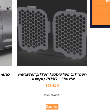
BE
ur angepasst
lzschutz zum Laderaum
ovano
Fenstergitter Mobietec Citroen
Jumpy 2016 – Heute
165,41
€
inkl. MwSt.
Kaufen