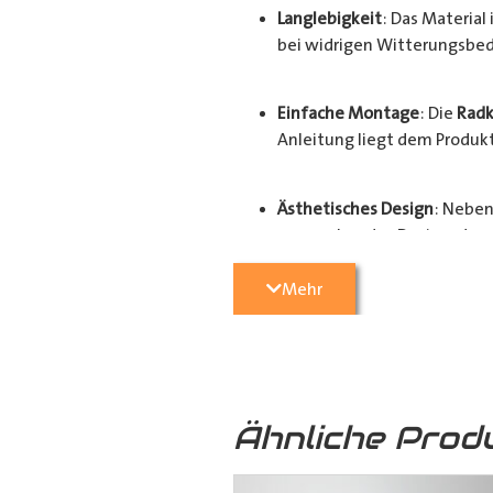
Langlebigkeit
: Das Materia
bei widrigen Witterungsbed
Einfache Montage
: Die
Radk
Anleitung liegt dem Produkt 
Ästhetisches Design
: Neben
ansprechendes Design, das d
Mehr
Der Schutz und Werterhalt Ihres Fa
hochwertigen
Radkastenschutz
. 
Radhausverkleidung
für Ihren
Tra
Ähnliche Prod
Ausführungen: