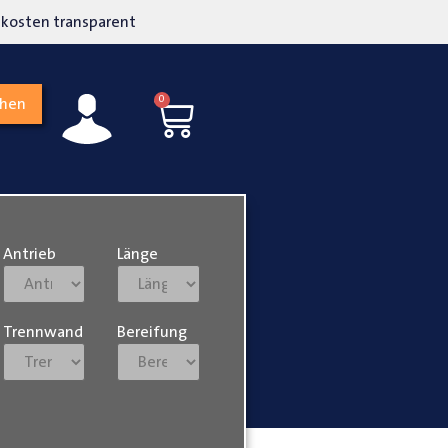
kosten transparent
Hohe Kundenzufriedenh
0
chen
Antrieb
Länge
Trennwand
Bereifung