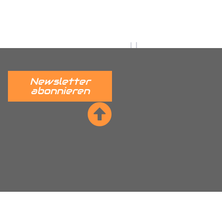
utz, Citroen Nemo
dkastenschutz, Fiat Ducato
r Radkastenschutz, Ford Connect
stenschutz, Hyundai H350
adkastenschutz, Mercedes
Newsletter
tz, Maxus EV80 Radkastenschutz,
abonnieren
nschutz, Nissan NV400 Interstar
kastenschutz, Peugeot Partner
per Radkastenschutz, Renault
ta Proace Radkastenschutz,
, VW ID Cargo Radkastenschutz,
kastenschutz