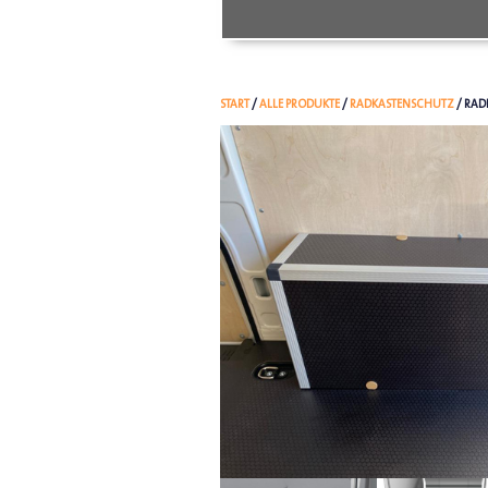
START
/
ALLE PRODUKTE
/
RADKASTENSCHUTZ
/ RAD