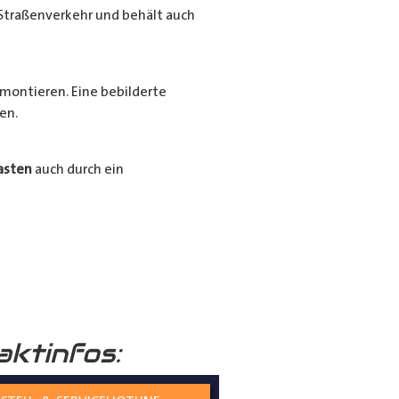
Straßenverkehr und behält auch
montieren. Eine bebilderte
en.
asten
auch durch ein
Ihrer
Radkästen
mit unserem
ssigen und langlebigen
aktinfos: