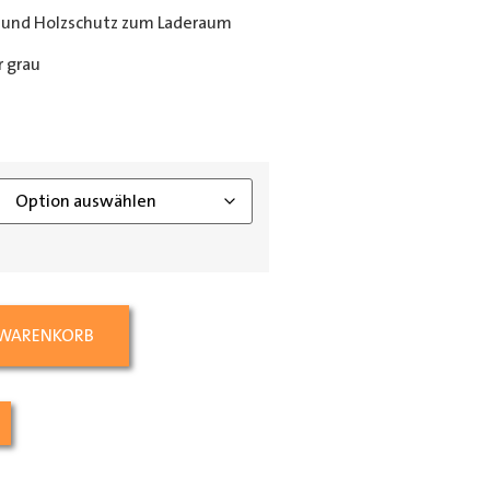
 und Holzschutz zum Laderaum
 grau
ing_class]
 WARENKORB