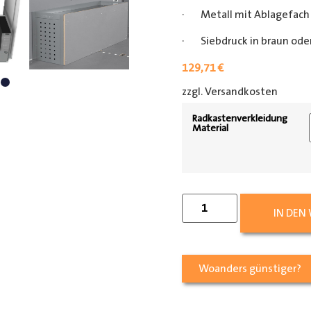
· Metall mit Ablagefach
· Siebdruck in braun oder
129,71
€
zzgl. Versandkosten
[shipp
Radkastenverkleidung
Material
IN DEN
Woanders günstiger?