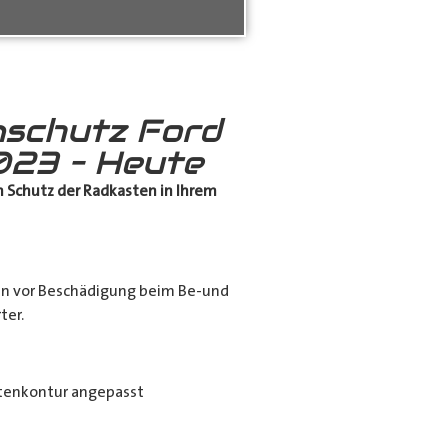
schutz Ford
23 – Heute
 Schutz
der Radkasten in Ihrem
en vor Beschädigung beim Be-und
ter.
tenkontur angepasst