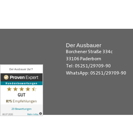
Citroen Berlingo Radkastenschut
Radkastenschutz, Dacia Dokker Ra
Radkastenschutz, Fiat Fiorino Rad
Radkastenschutz, Ford Custom Rad
Radkastenschutz, MAN TGE Radka
Der Ausbauer
Sprinter Radkastenschutz, Maxus 
Borchener Straße 334c
Nissan NV200 Radkastenschutz, N
33106 Paderborn
Radkastenschutz, Opel Combo Rad
Tel: 05251/29709-90
Radkastenschutz, Peugeot Expert
WhatsApp: 05251/29709-90
Kangoo Radkastenschutz, Renault
Toyota Proace City Radkastensch
VW Crafter Radkastenschutz, VW