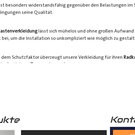
l ist besonders widerstandsfähig gegenüber den Belastungen im 
ingungen seine Qualität.
astenverkleidung
lässt sich mühelos und ohne großen Aufwand 
bei, um die Installation so unkompliziert wie möglich zu gestalt
 dem Schutzfaktor überzeugt unsere Verkleidung für ihren
Radk
ie Optik Ihres
Transporters
aufwertet.
hrzeugs stehen an erster Stelle. Verlängern Sie die Lebensdauer 
Bestellen Sie jetzt und sichern Sie sich die Vorteile einer zuverlä
nsporter
.
Kont
ukte