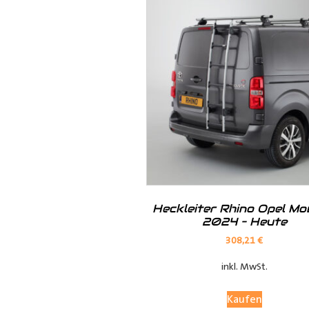
· Kunststoff der Radkastenkont
· Metall mit Ablagefach
· Metall mit Ablagefach und Ho
· Siebdruck in braun oder grau
Heckleiter Rhino Opel M
2024 – Heute
308,21
€
inkl. MwSt.
Kaufen