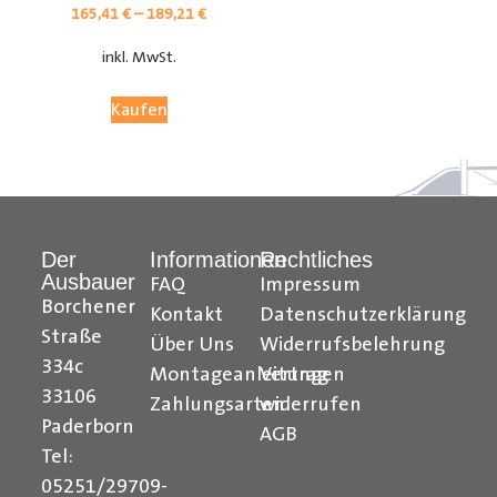
165,41
€
–
189,21
€
inkl. MwSt.
Kaufen
Der
Informationen
Rechtliches
Ausbauer
FAQ
Impressum
Citroen Berlingo Radkastenschutz, Citroen Jumpy
Borchener
Kontakt
Datenschutzerklärung
Radkastenschutz, Citroen Jumper Radkastenschutz,
Straße
Über Uns
Widerrufsbelehrung
Citroen Nemo Radkastenschutz, Dacia Dokker
334c
Montageanleitungen
Vertrag
Radkastenschutz, Fiat Doblo Cargo Radkastenschutz,
33106
Zahlungsarten
widerrufen
Fiat Scudo Radkastenschutz, Fiat Ducato
Paderborn
AGB
Radkastenschutz, Fiat Fiorino Radkastenschutz, Fiat
Tel:
Talento Radkastenschutz, Ford Transit Courier
05251/29709-
Radkastenschutz, Ford Connect Radkastenschutz, Ford