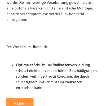
wurde. Die hochwertige Verarbeitung gewährleistet
eine optimale Passform und eine einfache Montage,
ohne dabei Kompromisse bei der Funktionalität
einzugehen.
Die Vorteile im Überblick:
Optimaler Schutz
: Die
Radkastenverkleidung
schützt nicht nur vor unschönen Beschädigungen,
sondern verhindert auch Korrosion, die durch
Feuchtigkeit und Schmutz im Radkasten
entstehen kann.
Langlebigkeit
: Das Material ist besonders
Mehr