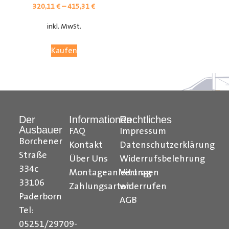
320,11
€
–
415,31
€
inkl. MwSt.
Kaufen
Der
Informationen
Rechtliches
Ausbauer
FAQ
Impressum
Citroen Berlingo Radkastenschutz, Citroen Jumpy
Borchener
Kontakt
Datenschutzerklärung
Radkastenschutz, Citroen Jumper Radkastenschutz,
Straße
Über Uns
Widerrufsbelehrung
Citroen Nemo Radkastenschutz, Dacia Dokker
334c
Montageanleitungen
Vertrag
Radkastenschutz, Fiat Doblo Cargo Radkastenschutz,
33106
Zahlungsarten
widerrufen
Fiat Scudo Radkastenschutz, Fiat Ducato
Paderborn
AGB
Radkastenschutz, Fiat Fiorino Radkastenschutz, Fiat
Tel:
Talento Radkastenschutz, Ford Transit Courier
05251/29709-
Radkastenschutz, Ford Connect Radkastenschutz, Ford