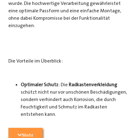
wurde. Die hochwertige Verarbeitung gewährleistet
eine optimale Passform und eine einfache Montage,
ohne dabei Kompromisse bei der Funktionalität
einzugehen.
Die Vorteile im Überblick:
Optimaler Schutz
: Die
Radkastenverkleidung
schützt nicht nur vor unschönen Beschädigungen,
sondern verhindert auch Korrosion, die durch
Feuchtigkeit und Schmutz im Radkasten
entstehen kann.
Langlebigkeit
: Das Material ist besonders
Mehr