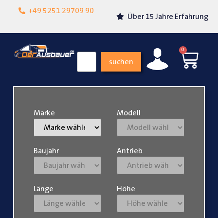
Lokalgeschäft in
+49 5251 29709 90
Über 15 Jahre Erfahrung
Paderborn
0
suchen
Marke
Modell
Baujahr
Antrieb
Länge
Höhe