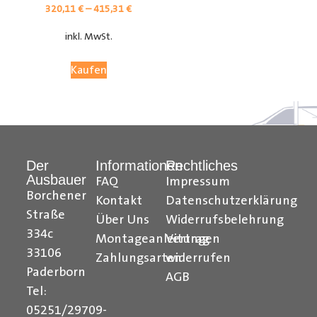
320,11
€
–
415,31
€
inkl. MwSt.
Kaufen
Der
Informationen
Rechtliches
Ausbauer
FAQ
Impressum
Citroen Berlingo Radkastenschutz, Citroen Jumpy
Borchener
Kontakt
Datenschutzerklärung
Radkastenschutz, Citroen Jumper Radkastenschutz,
Straße
Über Uns
Widerrufsbelehrung
Citroen Nemo Radkastenschutz, Dacia Dokker
334c
Montageanleitungen
Vertrag
Radkastenschutz, Fiat Doblo Cargo Radkastenschutz,
33106
Zahlungsarten
widerrufen
Fiat Scudo Radkastenschutz, Fiat Ducato
Paderborn
AGB
Radkastenschutz, Fiat Fiorino Radkastenschutz, Fiat
Tel:
Talento Radkastenschutz, Ford Transit Courier
05251/29709-
Radkastenschutz, Ford Connect Radkastenschutz, Ford