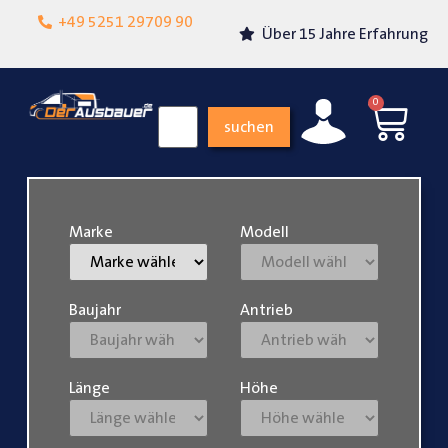
Lokalgeschäft in
+49 5251 29709 90
Über 15 Jahre Erfahrung
Paderborn
0
suchen
Marke
Modell
Baujahr
Antrieb
Länge
Höhe