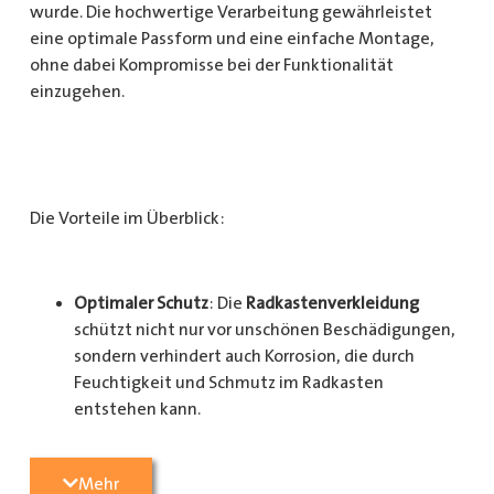
wurde. Die hochwertige Verarbeitung gewährleistet
eine optimale Passform und eine einfache Montage,
ohne dabei Kompromisse bei der Funktionalität
einzugehen.
Die Vorteile im Überblick:
Optimaler Schutz
: Die
Radkastenverkleidung
schützt nicht nur vor unschönen Beschädigungen,
sondern verhindert auch Korrosion, die durch
Feuchtigkeit und Schmutz im Radkasten
entstehen kann.
Langlebigkeit
: Das Material ist besonders
Mehr