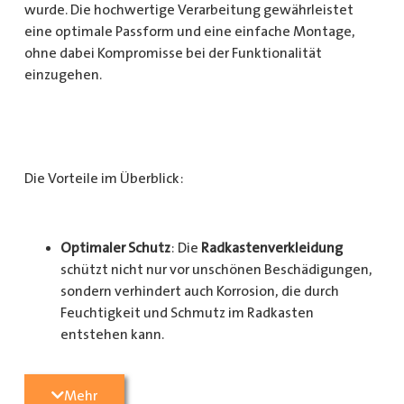
wurde. Die hochwertige Verarbeitung gewährleistet
eine optimale Passform und eine einfache Montage,
ohne dabei Kompromisse bei der Funktionalität
einzugehen.
Die Vorteile im Überblick:
Optimaler Schutz
: Die
Radkastenverkleidung
schützt nicht nur vor unschönen Beschädigungen,
sondern verhindert auch Korrosion, die durch
Feuchtigkeit und Schmutz im Radkasten
entstehen kann.
Langlebigkeit
: Das Material ist besonders
Mehr