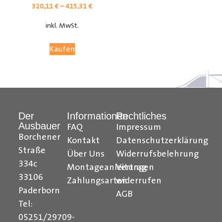
320,11
€
–
415,31
€
inkl. MwSt.
Kaufen
Der
Informationen
Rechtliches
Ausbauer
FAQ
Impressum
Citroen Berlingo Radkastenschutz, Citroen Jumpy
Borchener
Kontakt
Datenschutzerklärung
Radkastenschutz, Citroen Jumper Radkastenschutz,
Straße
Über Uns
Widerrufsbelehrung
Citroen Nemo Radkastenschutz, Dacia Dokker
334c
Montageanleitungen
Vertrag
Radkastenschutz, Fiat Doblo Cargo Radkastenschutz,
33106
Zahlungsarten
widerrufen
Fiat Scudo Radkastenschutz, Fiat Ducato
Paderborn
AGB
Radkastenschutz, Fiat Fiorino Radkastenschutz, Fiat
Tel:
Talento Radkastenschutz, Ford Transit Courier
05251/29709-
Radkastenschutz, Ford Connect Radkastenschutz, Ford