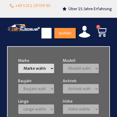
Lokalgeschäft in
+49 5251 29709 90
Über 15 Jahre Erfahrung
Paderborn
0
suchen
Marke
Modell
Baujahr
Antrieb
Länge
Höhe