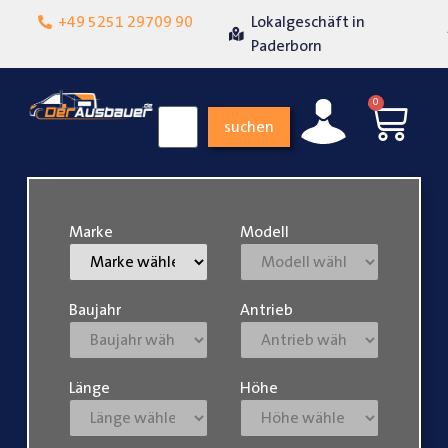
Lokalgeschäft in
+49 5251 29709 90
Über 15 Jahre Erfahrung
Paderborn
0
suchen
Marke
Modell
Baujahr
Antrieb
Länge
Höhe