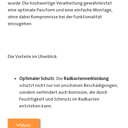
wurde. Die hochwertige Verarbeitung gewährleistet
eine optimale Passform und eine einfache Montage,
ohne dabei Kompromisse bei der Funktionalität
einzugehen.
Die Vorteile im Überblick:
Optimaler Schutz
: Die
Radkastenverkleidung
schützt nicht nur vor unschönen Beschädigungen,
sondern verhindert auch Korrosion, die durch
Feuchtigkeit und Schmutz im Radkasten
entstehen kann.
Langlebigkeit
: Das Material ist besonders
Mehr