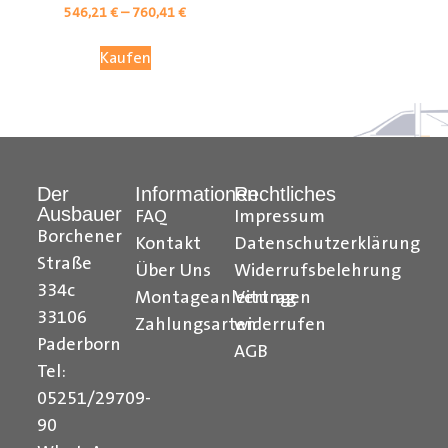
546,21
€
–
760,41
€
Kaufen
Der
Informationen
Rechtliches
Ausbauer
FAQ
Impressum
Borchener
Kontakt
Datenschutzerklärung
Straße
Über Uns
Widerrufsbelehrung
Citroen Berlingo Radkastenschutz, Citroen Jumpy
334c
Montageanleitungen
Vertrag
Radkastenschutz, Citroen Jumper Radkastenschutz,
33106
Citroen Nemo Radkastenschutz, Dacia Dokker
Zahlungsarten
widerrufen
Paderborn
Radkastenschutz, Fiat Doblo Cargo Radkastenschutz,
AGB
Fiat Scudo Radkastenschutz, Fiat Ducato
Tel:
Radkastenschutz, Fiat Fiorino Radkastenschutz, Fiat
05251/29709-
Talento Radkastenschutz, Ford Transit Courier
90
Radkastenschutz, Ford Connect Radkastenschutz, Ford