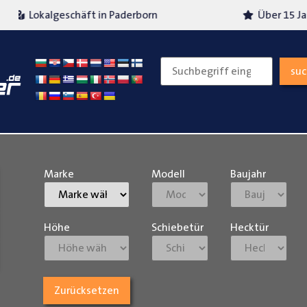
Über 15 Jahre Erfahrung
Versand
su
Marke
Modell
Baujahr
Höhe
Schiebetür
Hecktür
Zurücksetzen