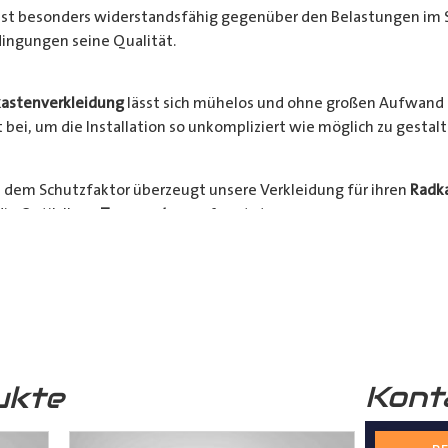
l ist besonders widerstandsfähig gegenüber den Belastungen im 
ingungen seine Qualität.
astenverkleidung
lässt sich mühelos und ohne großen Aufwand 
bei, um die Installation so unkompliziert wie möglich zu gestalt
 dem Schutzfaktor überzeugt unsere Verkleidung für ihren
Radk
ie Optik Ihres
Transporters
aufwertet.
hrzeugs stehen an erster Stelle. Verlängern Sie die Lebensdauer 
Bestellen Sie jetzt und sichern Sie sich die Vorteile einer zuverlä
nsporter
.
Kont
ukte