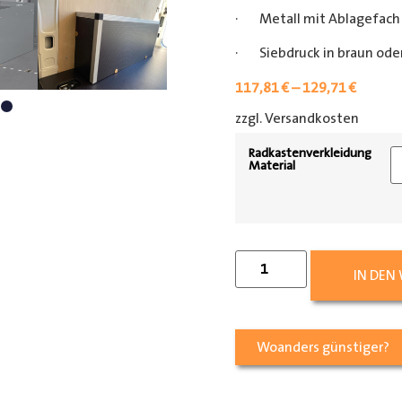
· Metall mit Ablagefach
· Siebdruck in braun oder
117,81
€
–
129,71
€
zzgl. Versandkosten
[shipp
Radkastenverkleidung
Material
IN DEN
Woanders günstiger?