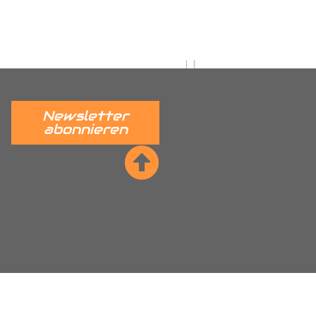
utz, Citroen Nemo
dkastenschutz, Fiat Ducato
r Radkastenschutz, Ford Connect
stenschutz, Hyundai H350
adkastenschutz, Mercedes
Newsletter
tz, Maxus EV80 Radkastenschutz,
abonnieren
nschutz, Nissan NV400 Interstar
kastenschutz, Peugeot Partner
per Radkastenschutz, Renault
ta Proace Radkastenschutz,
, VW ID Cargo Radkastenschutz,
kastenschutz