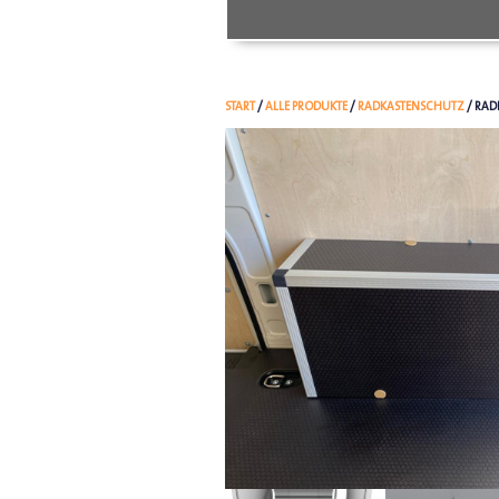
START
/
ALLE PRODUKTE
/
RADKASTENSCHUTZ
/ RAD