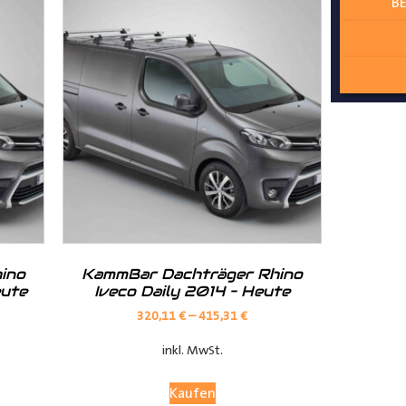
BE
ur angepasst
lzschutz zum Laderaum
ino
KammBar Dachträger Rhino
eute
Iveco Daily 2014 – Heute
320,11
€
–
415,31
€
inkl. MwSt.
Kaufen