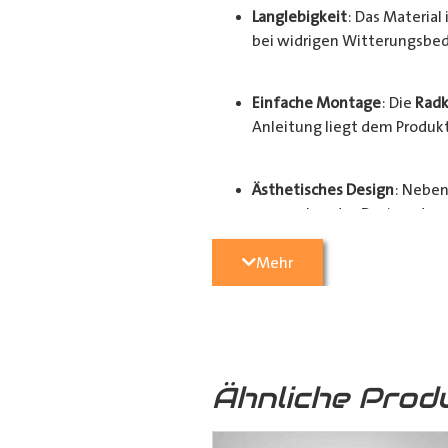
Langlebigkeit
: Das Materia
bei widrigen Witterungsbed
Einfache Montage
: Die
Radk
Anleitung liegt dem Produkt 
Ästhetisches Design
: Neben
ansprechendes Design, das d
Mehr
Der Schutz und Werterhalt Ihres Fa
hochwertigen
Radkastenschutz
. 
Radhausverkleidung
für Ihren
Tra
Ähnliche Prod
Ausführungen: