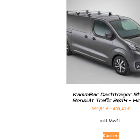
· Kunststoff der Radkastenkont
· Metall mit Ablagefach
· Metall mit Ablagefach und Ho
· Siebdruck in braun oder grau
KammBar Dachträger Rh
Renault Trafic 2014 – H
391,51
€
–
403,41
€
inkl. MwSt.
Kaufen