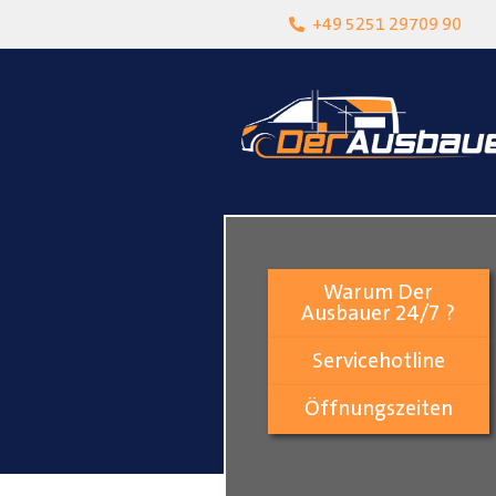
heit
Lokalgeschäft in Paderborn
+49 5251 29709 90
Warum Der
Ausbauer 24/7 ?
Servicehotline
Öffnungszeiten