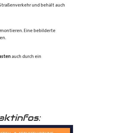
Straßenverkehr und behält auch
montieren. Eine bebilderte
en.
asten
auch durch ein
Ihrer
Radkästen
mit unserem
ssigen und langlebigen
aktinfos: