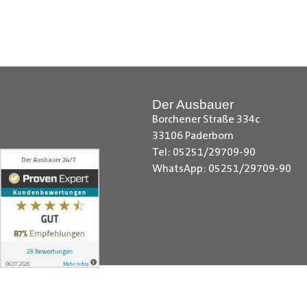
Citroen Berlingo Radkastenschut
Radkastenschutz, Dacia Dokker Ra
Radkastenschutz, Fiat Fiorino Rad
Radkastenschutz, Ford Custom Rad
Radkastenschutz, MAN TGE Radka
Der Ausbauer
Sprinter Radkastenschutz, Maxus 
Borchener Straße 334c
Nissan NV200 Radkastenschutz, N
33106 Paderborn
Radkastenschutz, Opel Combo Rad
Tel: 05251/29709-90
Radkastenschutz, Peugeot Expert
WhatsApp: 05251/29709-90
Kangoo Radkastenschutz, Renault
Toyota Proace City Radkastensch
VW Crafter Radkastenschutz, VW