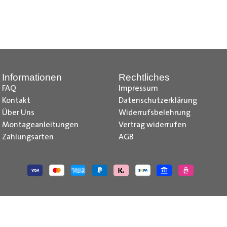
z, Citroen Jumpy Radkastenschutz, Citroen Jumper Radkastensch
dkastenschutz, Fiat Doblo Cargo Radkastenschutz, Fiat Scudo Ra
kastenschutz, Fiat Talento Radkastenschutz, Ford Transit Courie
kastenschutz, Ford Transit Radkastenschutz, Iveco Daily Radka
stenschutz, Mercedes Citan Radkastenschutz, Mercedes Vito R
Informationen
Rechtliches
e-deliver 3 Radkastenschutz, Maxus e-deliver 9 Radkastenschu
FAQ
Impressum
issan NV250 Radkastenschutz, Nissan NV300 Primastar Radkaste
Kontakt
Datenschutzerklärung
kastenschutz , Opel Vivaro Radkastenschutz, Opel Movano Rad
Über Uns
Widerrufsbelehrung
 Radkastenschutz, Peugeot Boxer Radkastenschutz, Peugeot Bip
Montageanleitungen
Vertrag widerrufen
 Trafic Radkastenschutz, Renault Master Radkastenschutz, Toyo
Zahlungsarten
AGB
utz, VW Caddy Cargo Radkastenschutz, VW T6.1 Radkastenschutz
 Caddy IV Radkastenschutz, VW T6 Radkastenschutz, VW T5 Rad