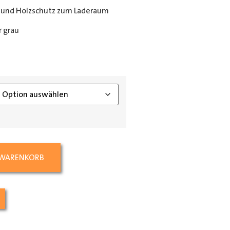
 und Holzschutz zum Laderaum
 grau
ing_class]
 WARENKORB