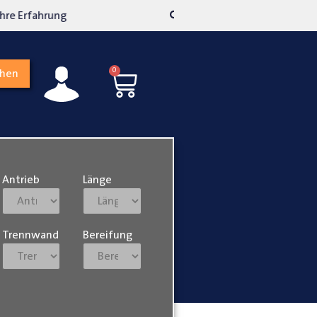
kosten transparent
Hohe Kundenzufriedenh
0
chen
Antrieb
Länge
Trennwand
Bereifung