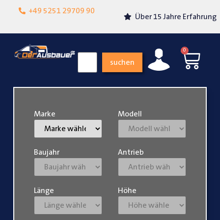
Lokalgeschäft in
+49 5251 29709 90
Über 15 Jahre Erfahrung
Paderborn
0
suchen
Marke
Modell
Baujahr
Antrieb
Länge
Höhe