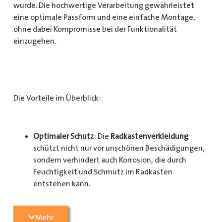
wurde. Die hochwertige Verarbeitung gewährleistet
eine optimale Passform und eine einfache Montage,
ohne dabei Kompromisse bei der Funktionalität
einzugehen.
Die Vorteile im Überblick:
Optimaler Schutz
: Die
Radkastenverkleidung
schützt nicht nur vor unschönen Beschädigungen,
sondern verhindert auch Korrosion, die durch
Feuchtigkeit und Schmutz im Radkasten
entstehen kann.
Langlebigkeit
: Das Material ist besonders
Mehr